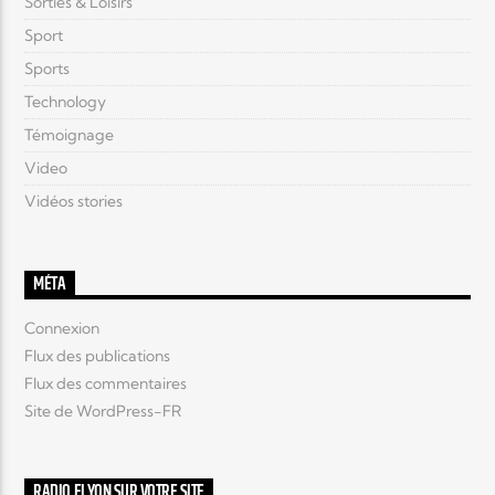
Sorties & Loisirs
Sport
Sports
Technology
Témoignage
Video
Vidéos stories
MÉTA
Connexion
Flux des publications
Flux des commentaires
Site de WordPress-FR
RADIO ELYON SUR VOTRE SITE