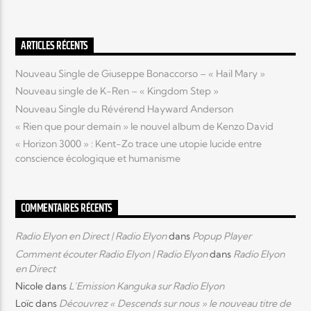
Elyon Live
ARTICLES RÉCENTS
Nouveau Single de Giuseppe Bonaccorso – « Hail Mary »
Nouveau single de K-Ren – « Kingdom Step »
Elyon Kids
Nouveau Single du Révérend Hayward Anderson
« Rien que pour demain » le nouvel album de Kenzo David
« Horizon 3000 » : Kent-Zo trace une utopie lucide entre
conscience écologique et humanisme
COMMENTAIRES RÉCENTS
Radio Elyon en Direct | Radio Elyon
dans
Popup Player
Comment écouter Radio Elyon | Radio Elyon
dans
Radio Elyon
en Direct
Nicole
dans
L’Emission Kanguka sur Radio Elyon
Loïc
dans
Découvrez « Descends sur nous » le nouveau titre de