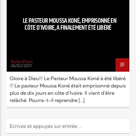
EN CE MOMENT
TITRE
ARTISTE
LE PASTEUR MOUSSA KONÉ, EMPRISONNÉ EN
CÔTE D’IVOIRE, A FINALEMENT ÉTÉ LIBÉRÉ
Radio Elyon
06/02/2017
Radio Elyon
Gloire à Dieu!!! Le Pasteur Moussa Koné à été libéré
!!! Le pasteur Moussa Koné était emprisonné depuis
plus de dix jours en côte d’Ivoire. Il vient d’être
Elyon Rhema
relâché. Pourra-t-il reprendre […]
Elyon Hits