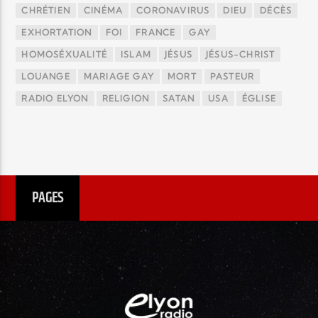
CHRÉTIEN
CINÉMA
CORONAVIRUS
DIEU
DÉCÈS
EXHORTATION
FOI
FRANCE
GAY
HOMOSÉXUALITÉ
ISLAM
JÉSUS
JÉSUS-CHRIST
LOUANGE
MARIAGE GAY
MORT
PASTEUR
RADIO ELYON
RELIGION
SATAN
USA
ÉGLISE
PAGES