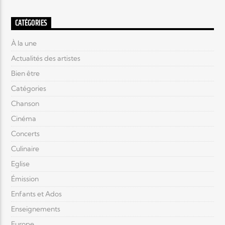
CATÉGORIES
À la une
Actualités des artistes
Bien être
Catégories
Chanson
Cinéma
Concerts
Culinaire
Eglise
Émission
Enfants et Ados
Enseignements
Europe