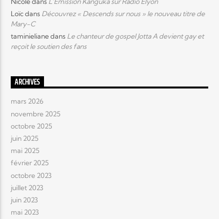
Nicole
dans
L’Emission Kanguka sur Radio Elyon
Loïc
dans
Découvrez « Descends sur nous » le nouveau titre de
Mary-C
taminieliane
dans
Le chanteur de gospel Jotta A devient gay et
reçoit le soutien des fans
ARCHIVES
mars 2026
novembre 2025
octobre 2025
juin 2025
mai 2025
février 2025
octobre 2023
juillet 2023
juin 2023
mai 2023