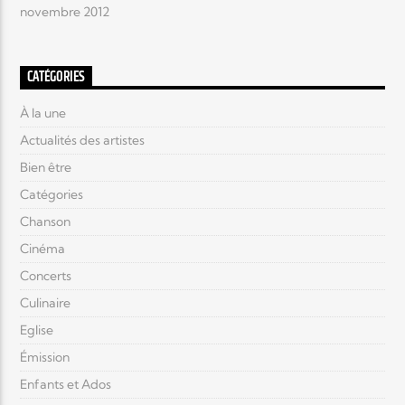
novembre 2012
CATÉGORIES
À la une
Actualités des artistes
Bien être
Catégories
Chanson
Cinéma
Concerts
Culinaire
Eglise
Émission
Enfants et Ados