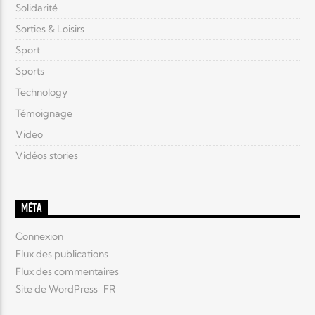
Solidarité
Sorties & Loisirs
Sport
Sports
Technology
Témoignage
Video
Vidéos stories
MÉTA
Connexion
Flux des publications
Flux des commentaires
Site de WordPress-FR