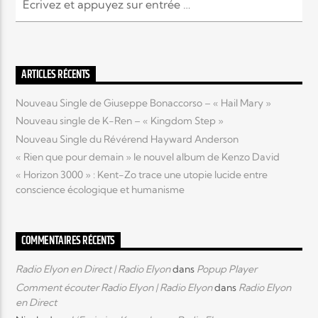
Elyon Live
ARTICLES RÉCENTS
Nouveau Single de Giuseppe Bonaccorso – « Hail Mary »
Elyon Kids
Nouveau single de K-Ren – « Kingdom Step »
Nouveau Single du Révérend Hayward Anderson
« Rien que pour demain » le nouvel album de Kenzo David
« Horizon 3000 » : Kent-Zo trace une utopie lucide entre
conscience écologique et humanisme
COMMENTAIRES RÉCENTS
Radio Elyon en Direct | Radio Elyon
dans
Popup Player
Comment écouter Radio Elyon | Radio Elyon
dans
Radio Elyon
en Direct