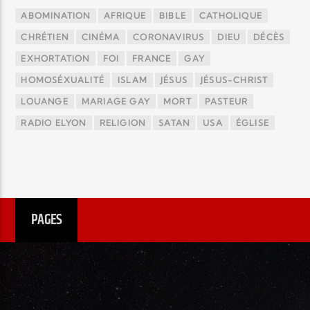
ABOMINATION
AFRIQUE
BIBLE
CATHOLIQUE
CHRÉTIEN
CINÉMA
CORONAVIRUS
DIEU
DÉCÈS
EXHORTATION
FOI
FRANCE
GAY
HOMOSÉXUALITÉ
ISLAM
JÉSUS
JÉSUS-CHRIST
LOUANGE
MARIAGE GAY
MORT
PASTEUR
RADIO ELYON
RELIGION
SATAN
USA
ÉGLISE
PAGES