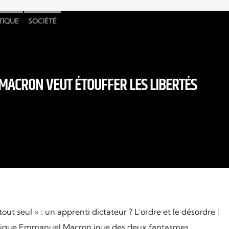
TIQUE
SOCIÉTÉ
ACRON VEUT ÉTOUFFER LES LIBERTÉS
out seul » : un apprenti dictateur ? L’ordre et le désordre !
blique Emmanuel Macron joue des deux fantasmes