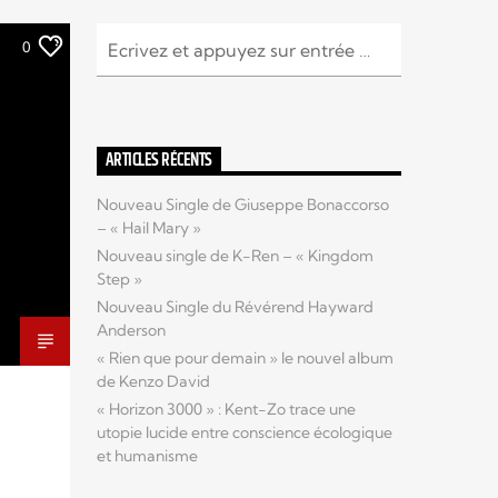
0
ARTICLES RÉCENTS
Nouveau Single de Giuseppe Bonaccorso
– « Hail Mary »
Nouveau single de K-Ren – « Kingdom
Step »
Nouveau Single du Révérend Hayward
Anderson
« Rien que pour demain » le nouvel album
de Kenzo David
« Horizon 3000 » : Kent-Zo trace une
utopie lucide entre conscience écologique
et humanisme