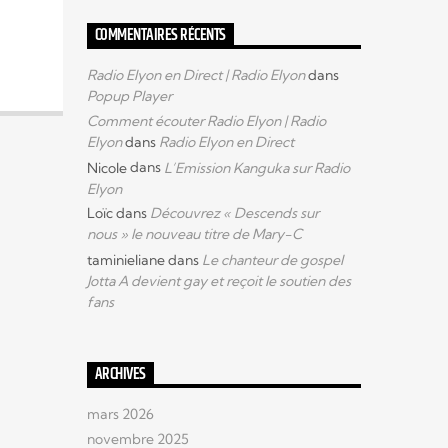
COMMENTAIRES RÉCENTS
Radio Elyon en Direct | Radio Elyon
dans
Popup Player
Comment écouter Radio Elyon | Radio
Elyon
dans
Radio Elyon en Direct
Nicole
dans
L’Emission Kanguka sur Radio
Elyon
Loïc
dans
Découvrez « Descends sur
nous » le nouveau titre de Mary-C
taminieliane
dans
Le chanteur de gospel
Jotta A devient gay et reçoit le soutien des
fans
ARCHIVES
mars 2026
novembre 2025