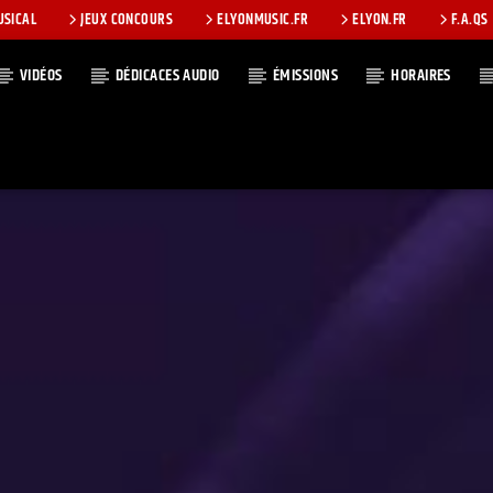
USICAL
JEUX CONCOURS
ELYONMUSIC.FR
ELYON.FR
F.A.QS
VIDÉOS
DÉDICACES AUDIO
ÉMISSIONS
HORAIRES
T