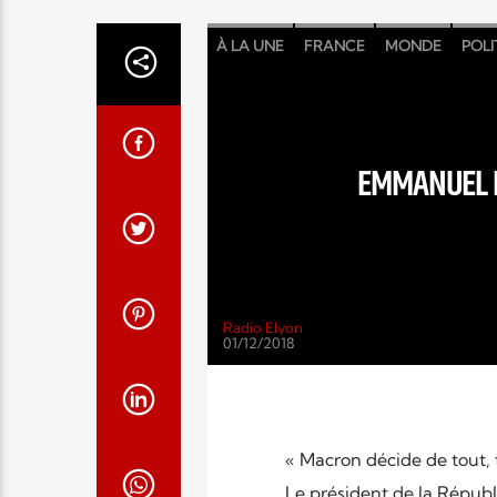
À LA UNE
FRANCE
MONDE
POLI
EMMANUEL M
Radio Elyon
01/12/2018
« Macron décide de tout, t
Le président de la Répu