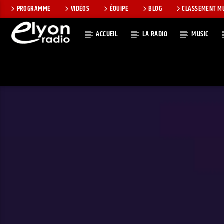
PROGRAMME
VIDÉOS
ÉQUIPE
BLOG
CLASSEMENT M
ACCUEIL
LA RADIO
MUSIC
EN CE MOMEN
RADIO ELYON
TITRE
POSITIVE ET
ARTISTE
ENCOURAGEANTE !