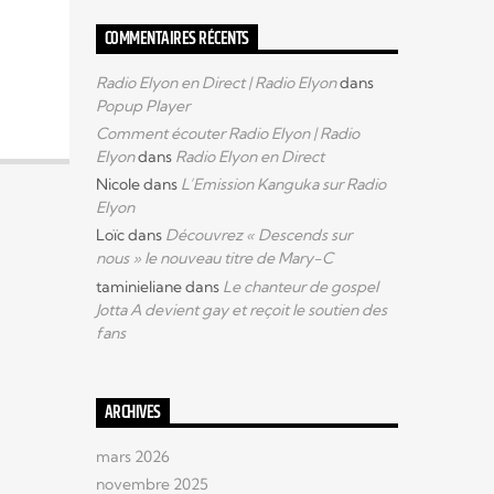
COMMENTAIRES RÉCENTS
Radio Elyon en Direct | Radio Elyon
dans
Popup Player
Comment écouter Radio Elyon | Radio
Elyon
dans
Radio Elyon en Direct
Nicole
dans
L’Emission Kanguka sur Radio
Elyon
Loïc
dans
Découvrez « Descends sur
nous » le nouveau titre de Mary-C
taminieliane
dans
Le chanteur de gospel
Jotta A devient gay et reçoit le soutien des
fans
ARCHIVES
mars 2026
novembre 2025