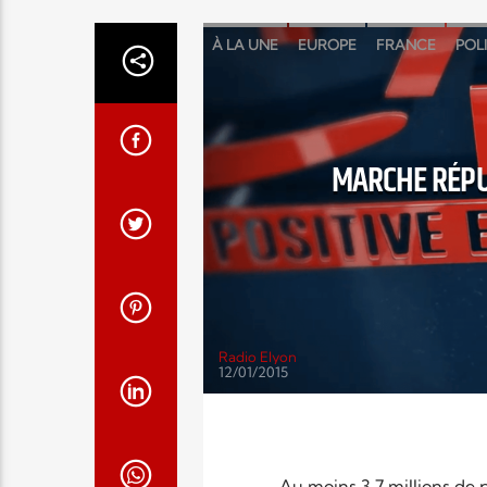
À LA UNE
EUROPE
FRANCE
POL
MARCHE RÉPU
Radio Elyon
12/01/2015
Au moins 3,7 millions de