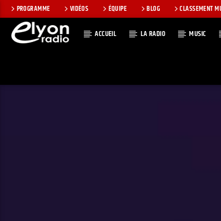
PROGRAMME
VIDÉOS
ÉQUIPE
BLOG
CLASSEMENT M
ACCUEIL
LA RADIO
MUSIC
EN CE MOMEN
RADIO ELYON
TITRE
POSITIVE ET
ARTISTE
ENCOURAGEANTE !