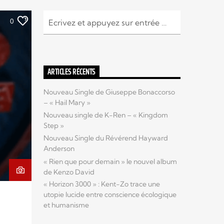
0
ARTICLES RÉCENTS
Nouveau Single de Giuseppe Bonaccorso
– « Hail Mary »
Nouveau single de K-Ren – « Kingdom
Step »
Nouveau Single du Révérend Hayward
Anderson
« Rien que pour demain » le nouvel album
de Kenzo David
« Horizon 3000 » : Kent-Zo trace une
utopie lucide entre conscience écologique
et humanisme