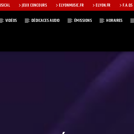
USICAL
JEUX CONCOURS
ELYONMUSIC.FR
ELYON.FR
F.A.QS
VIDÉOS
DÉDICACES AUDIO
ÉMISSIONS
HORAIRES
T