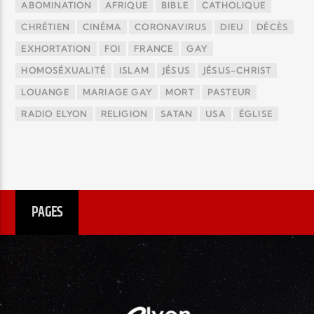
ABOMINATION
AFRIQUE
BIBLE
CATHOLIQUE
CHRÉTIEN
CINÉMA
CORONAVIRUS
DIEU
DÉCÈS
EXHORTATION
FOI
FRANCE
GAY
HOMOSÉXUALITÉ
ISLAM
JÉSUS
JÉSUS-CHRIST
LOUANGE
MARIAGE GAY
MORT
PASTEUR
RADIO ELYON
RELIGION
SATAN
USA
ÉGLISE
PAGES