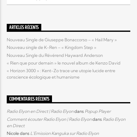
Elyon Live
ARTICLES RÉCENTS
Nouveau Single de Giuseppe Bonaccorso – « Hail Mary »
Elyon Kids
Nouveau single de K-Ren – « Kingdom Step »
Nouveau Single du Révérend Hayward Anderson
« Rien que pour demain » le nouvel album de Kenzo David
« Horizon 3000 » : Kent-Zo trace une utopie lucide entre
conscience écologique et humanisme
COMMENTAIRES RÉCENTS
Radio Elyon en Direct | Radio Elyon
dans
Popup Player
Comment écouter Radio Elyon | Radio Elyon
dans
Radio Elyon
en Direct
Nicole
dans
L’Emission Kanguka sur Radio Elyon