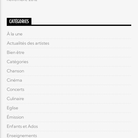
CATÉGORIES
À la une
Actualités des artistes
Bien être
Catégories
Chanson
Cinéma
Concerts
Culinaire
Eglise
Émission
Enfants et Ados
Enseignements