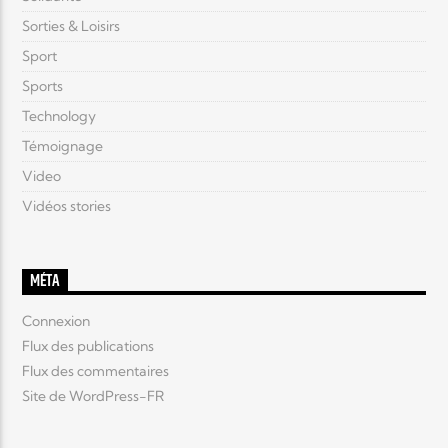
Sorties & Loisirs
Sport
Sports
Technology
Témoignage
Video
Vidéos stories
MÉTA
Connexion
Flux des publications
Flux des commentaires
Site de WordPress-FR