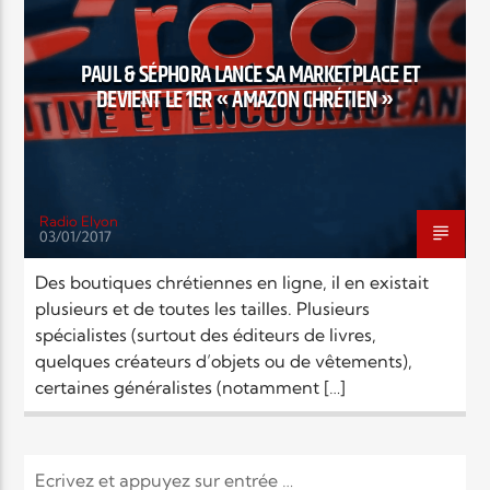
EN CE MOMENT
TITRE
ARTISTE
PAUL & SÉPHORA LANCE SA MARKETPLACE ET
DEVIENT LE 1ER « AMAZON CHRÉTIEN »
Radio Elyon
03/01/2017
Radio Elyon
Des boutiques chrétiennes en ligne, il en existait
plusieurs et de toutes les tailles. Plusieurs
spécialistes (surtout des éditeurs de livres,
Elyon Rhema
quelques créateurs d’objets ou de vêtements),
certaines généralistes (notamment […]
Elyon Hits