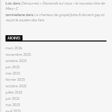
Loïc
dans
Découvrez « Descends sur nous » le nouveau titre de
Mary-C
taminieliane
dans
Le chanteur de gospel Jotta A devient gay et
reçoit le soutien des fans
ARCHIVES
mars 2026
novembre 2025
octobre 2025
juin 2025
mai 2025
février 2025
octobre 2023
juillet 2023
juin 2023
mai 2023
avril 2023