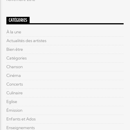
CATÉGORIES
À la une
Actualités des artistes
Bien être
Catégories
Chanson
Cinéma
Concerts
Culinaire
Eglise
Émission
Enfants et Ados
Enseignements