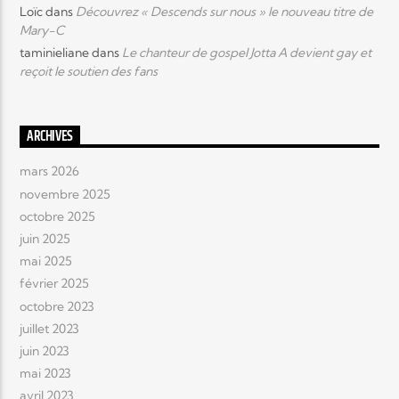
Loïc
dans
Découvrez « Descends sur nous » le nouveau titre de
Mary-C
taminieliane
dans
Le chanteur de gospel Jotta A devient gay et
reçoit le soutien des fans
ARCHIVES
mars 2026
novembre 2025
octobre 2025
juin 2025
mai 2025
février 2025
octobre 2023
juillet 2023
juin 2023
mai 2023
avril 2023