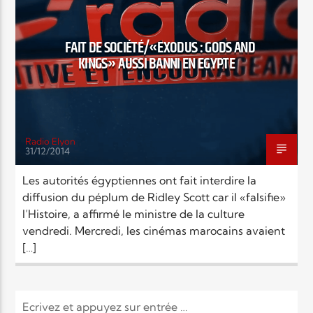
EN CE MOMENT
TITRE
SOCIÉTÉ
ARTISTE
FAIT DE SOCIÉTÉ/«EXODUS : GODS AND
KINGS» AUSSI BANNI EN EGYPTE
Radio Elyon
31/12/2014
Radio Elyon
Les autorités égyptiennes ont fait interdire la
diffusion du péplum de Ridley Scott car il «falsifie»
l’Histoire, a affirmé le ministre de la culture
Elyon Rhema
vendredi. Mercredi, les cinémas marocains avaient
[…]
Elyon Hits