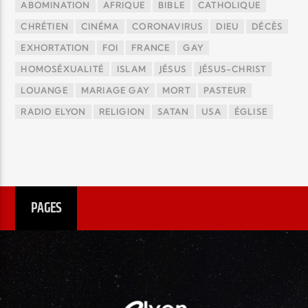
ABOMINATION
AFRIQUE
BIBLE
CATHOLIQUE
CHRÉTIEN
CINÉMA
CORONAVIRUS
DIEU
DÉCÈS
EXHORTATION
FOI
FRANCE
GAY
HOMOSÉXUALITÉ
ISLAM
JÉSUS
JÉSUS-CHRIST
LOUANGE
MARIAGE GAY
MORT
PASTEUR
RADIO ELYON
RELIGION
SATAN
USA
ÉGLISE
PAGES