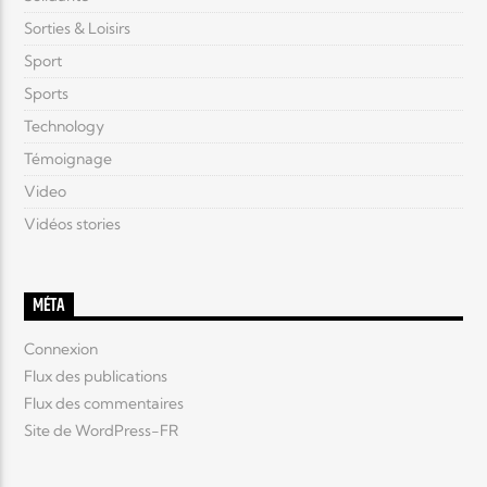
Sorties & Loisirs
Sport
Sports
Technology
Témoignage
Video
Vidéos stories
MÉTA
Connexion
Flux des publications
Flux des commentaires
Site de WordPress-FR