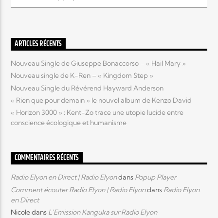
Elyon Live
ARTICLES RÉCENTS
Nouveau Single de Giuseppe Bonaccorso – « Hail Mary »
Elyon Kids
Nouveau single de K-Ren – « Kingdom Step »
Nouveau Single du Révérend Hayward Anderson
« Rien que pour demain » le nouvel album de Kenzo David
« Horizon 3000 » : Kent-Zo trace une utopie lucide entre
conscience écologique et humanisme
COMMENTAIRES RÉCENTS
Radio Elyon en Direct | Radio Elyon
dans
Popup Player
Comment écouter Radio Elyon | Radio Elyon
dans
Radio Elyon
en Direct
Nicole
dans
L’Emission Kanguka sur Radio Elyon