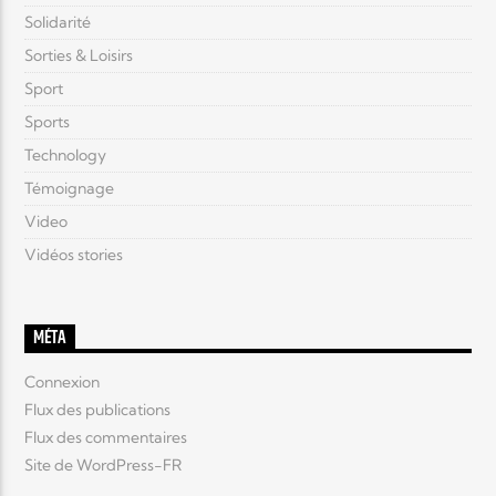
Solidarité
Sorties & Loisirs
Sport
Sports
Technology
Témoignage
Video
Vidéos stories
MÉTA
Connexion
Flux des publications
Flux des commentaires
Site de WordPress-FR