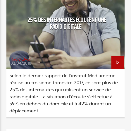
EN CE MOMENT
TITRE
ARTISTE
25% DES INTERNAUTES ÉCOUTENT UNE
RADIO DIGITALE
Radio Elyon
02/04/2018
Radio Elyon
Selon le dernier rapport de l’institut Médiamétrie
réalisé au troisième trimestre 2017, ce sont plus de
25% des internautes qui utilisent un service de
Elyon Rhema
radio digitale. La situation d’écoute s’effectue à
59% en dehors du domicile et à 42% durant un
déplacement.
Elyon Hits