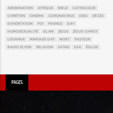
ABOMINATION
AFRIQUE
BIBLE
CATHOLIQUE
CHRÉTIEN
CINÉMA
CORONAVIRUS
DIEU
DÉCÈS
EXHORTATION
FOI
FRANCE
GAY
HOMOSÉXUALITÉ
ISLAM
JÉSUS
JÉSUS-CHRIST
LOUANGE
MARIAGE GAY
MORT
PASTEUR
RADIO ELYON
RELIGION
SATAN
USA
ÉGLISE
PAGES