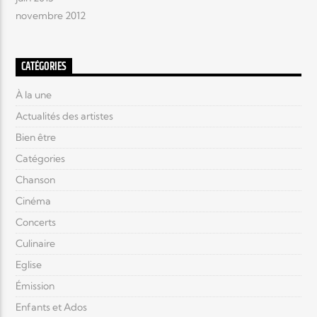
novembre 2012
CATÉGORIES
À la une
Actualités des artistes
Bien être
Catégories
Chanson
Cinéma
Concerts
Culinaire
Eglise
Émission
Enfants et Ados