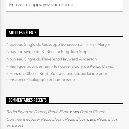
Elyon Live
ARTICLES RÉCENTS
Elyon Kids
Nouveau Single de Giuseppe Bonaccorso – « Hail Mary »
Nouveau single de K-Ren – « Kingdom Step »
Nouveau Single du Révérend Hayward Anderson
« Rien que pour demain » le nouvel album de Kenzo David
« Horizon 3000 » : Kent-Zo trace une utopie lucide entre
conscience écologique et humanisme
COMMENTAIRES RÉCENTS
Radio Elyon en Direct | Radio Elyon
dans
Popup Player
Comment écouter Radio Elyon | Radio Elyon
dans
Radio Elyon
en Direct