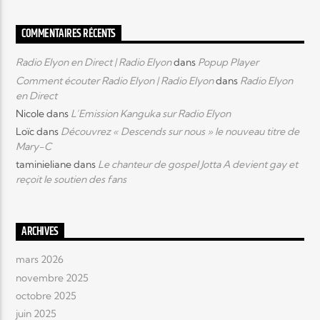
COMMENTAIRES RÉCENTS
Radio Elyon en Direct | Radio Elyon
dans
Popup Player
Comment écouter Radio Elyon | Radio Elyon
dans
Radio Elyon
en Direct
Nicole
dans
L’Emission Kanguka sur Radio Elyon
Loïc
dans
Découvrez « Descends sur nous » le nouveau titre de
Mary-C
taminieliane
dans
Le chanteur de gospel Jotta A devient gay et
reçoit le soutien des fans
ARCHIVES
mars 2026
novembre 2025
octobre 2025
juin 2025