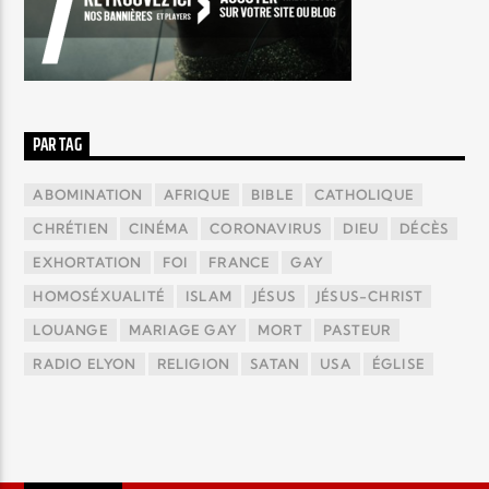
PAR TAG
ABOMINATION
AFRIQUE
BIBLE
CATHOLIQUE
CHRÉTIEN
CINÉMA
CORONAVIRUS
DIEU
DÉCÈS
EXHORTATION
FOI
FRANCE
GAY
HOMOSÉXUALITÉ
ISLAM
JÉSUS
JÉSUS-CHRIST
LOUANGE
MARIAGE GAY
MORT
PASTEUR
RADIO ELYON
RELIGION
SATAN
USA
ÉGLISE