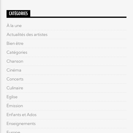
CATÉGORIES
À la une
Actualités des artistes
Bien être
Catégories
Chanson
Cinéma
Concerts
Culinaire
Eglise
Émission
Enfants et Ados
Enseignements
Europe