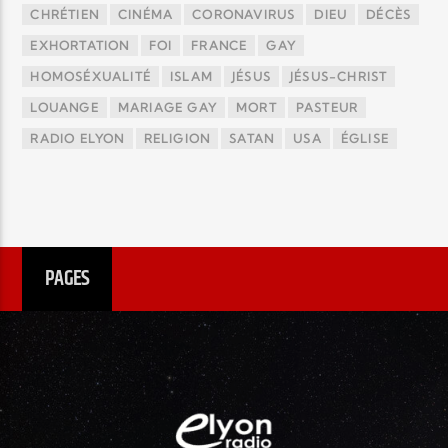
CHRÉTIEN
CINÉMA
CORONAVIRUS
DIEU
DÉCÈS
EXHORTATION
FOI
FRANCE
GAY
HOMOSÉXUALITÉ
ISLAM
JÉSUS
JÉSUS-CHRIST
LOUANGE
MARIAGE GAY
MORT
PASTEUR
RADIO ELYON
RELIGION
SATAN
USA
ÉGLISE
PAGES