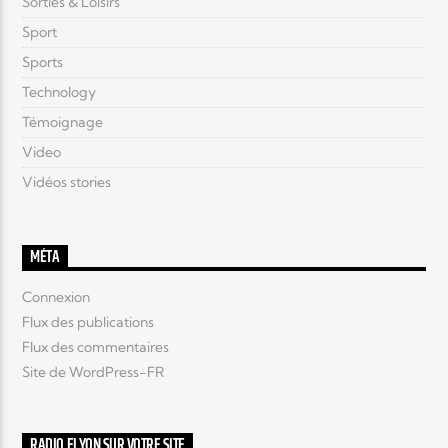
Sorties & Loisirs
Sport
Sports
Technology
Témoignage
Video
Vidéos stories
MÉTA
Connexion
Flux des publications
Flux des commentaires
Site de WordPress-FR
RADIO ELYON SUR VOTRE SITE