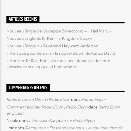
Elyon Live
ARTICLES RÉCENTS
Nouveau Single de Giuseppe Bonaccorso – « Hail Mary »
Nouveau single de K-Ren – « Kingdom Step »
Elyon Kids
Nouveau Single du Révérend Hayward Anderson
« Rien que pour demain » le nouvel album de Kenzo David
« Horizon 3000 » : Kent-Zo trace une utopie lucide entre
conscience écologique et humanisme
COMMENTAIRES RÉCENTS
Radio Elyon en Direct | Radio Elyon
dans
Popup Player
Comment écouter Radio Elyon | Radio Elyon
dans
Radio Elyon
en Direct
Nicole
dans
L’Emission Kanguka sur Radio Elyon
Loïc
dans
Découvrez « Descends sur nous » le nouveau titre de