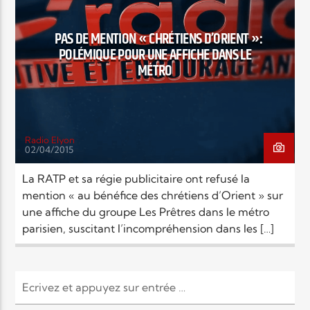
EN CE MOMENT
TITRE
PAS DE MENTION « CHRÉTIENS D’ORIENT »:
ARTISTE
POLÉMIQUE POUR UNE AFFICHE DANS LE
MÉTRO
Radio Elyon
02/04/2015
Radio Elyon
La RATP et sa régie publicitaire ont refusé la
mention « au bénéfice des chrétiens d’Orient » sur
une affiche du groupe Les Prêtres dans le métro
Elyon Rhema
parisien, suscitant l’incompréhension dans les […]
Elyon Hits