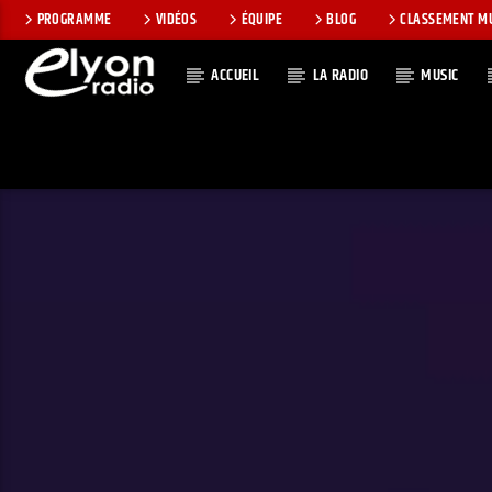
PROGRAMME
VIDÉOS
ÉQUIPE
BLOG
CLASSEMENT M
ACCUEIL
LA RADIO
MUSIC
EN CE MOMEN
RADIO ELYON
TITRE
POSITIVE ET
ARTISTE
ENCOURAGEANTE !