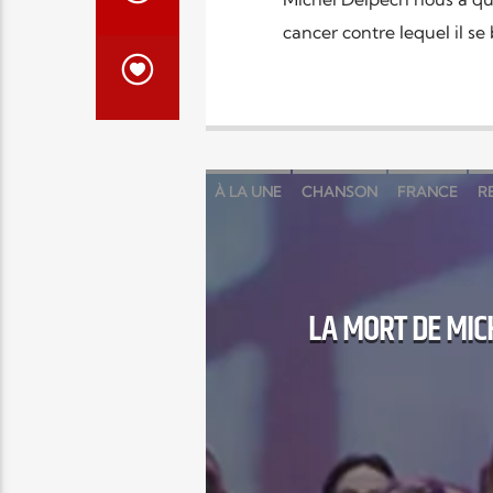
cancer contre lequel il se
À LA UNE
CHANSON
FRANCE
R
LA MORT DE MIC