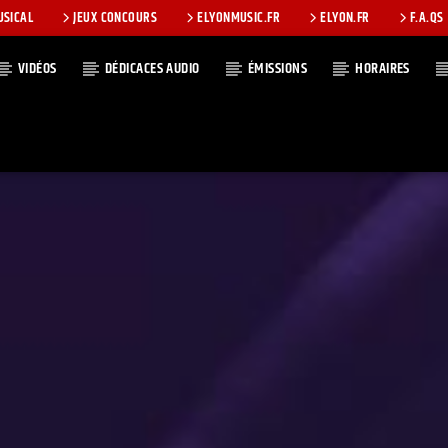
USICAL
JEUX CONCOURS
ELYONMUSIC.FR
ELYON.FR
F.A.QS
VIDÉOS
DÉDICACES AUDIO
ÉMISSIONS
HORAIRES
T