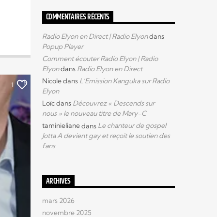
COMMENTAIRES RÉCENTS
Radio Elyon en Direct | Radio Elyon
dans
Popup Player
Comment écouter Radio Elyon | Radio
Elyon
dans
Radio Elyon en Direct
Nicole
dans
L’Emission Kanguka sur Radio
1
Elyon
Loïc
dans
Découvrez « Descends sur
nous » le nouveau titre de Mary-C
taminieliane
dans
Le chanteur de gospel
Jotta A devient gay et reçoit le soutien des
fans
ARCHIVES
mars 2026
novembre 2025