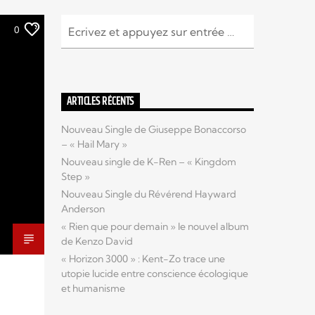
0
ARTICLES RÉCENTS
Nouveau Single de Giuseppe Bonaccorso
– « Hail Mary »
Nouveau single de K-Ren – « Kingdom
Step »
Nouveau Single du Révérend Hayward
Anderson
« Rien que pour demain » le nouvel album
de Kenzo David
« Horizon 3000 » : Kent-Zo trace une
utopie lucide entre conscience écologique
et humanisme