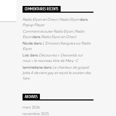
COMMENTAIRES RÉCENTS
Radio Elyon en Direct | Radio Elyon
dans
Popup Player
Comment écouter Radio Elyon | Radio
Elyon
dans
Radio Elyon en Direct
Nicole
dans
L’Emission Kanguka sur Radio
Elyon
Loïc
dans
Découvrez « Descends sur
nous » le nouveau titre de Mary-C
taminieliane
dans
Le chanteur de gospel
Jotta A devient gay et reçoit le soutien des
fans
ARCHIVES
mars 2026
novembre 2025