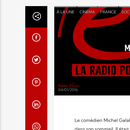
À LA UNE
CINÉMA
FRANCE
SOC
M
Radio Elyon
04/01/2016
Le comédien Michel Galabru
dans son sommeil. Il était