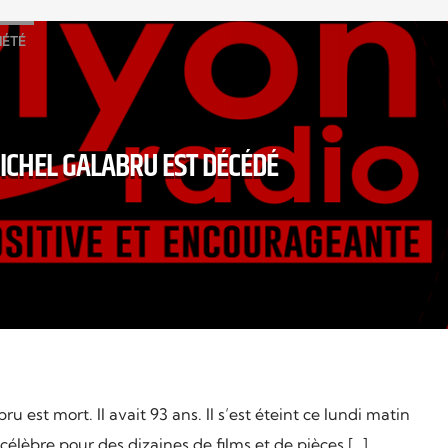
IÉTÉ
ICHEL GALABRU EST DÉCÉDÉ
 est mort. Il avait 93 ans. Il s’est éteint ce lundi matin
 célèbre pour des dizaines de films et de pièces […]