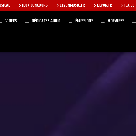
USICAL
JEUX CONCOURS
ELYONMUSIC.FR
ELYON.FR
F.A.QS
VIDÉOS
DÉDICACES AUDIO
ÉMISSIONS
HORAIRES
T