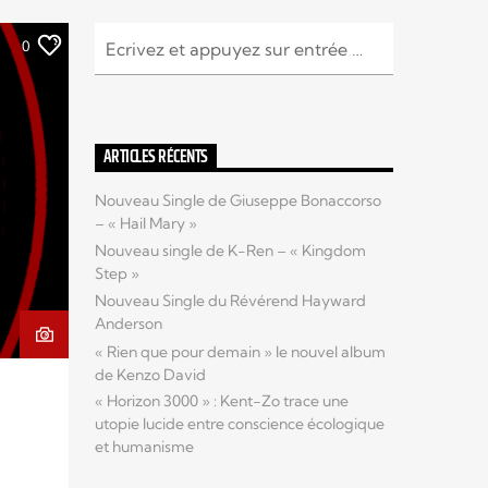
0
ARTICLES RÉCENTS
Nouveau Single de Giuseppe Bonaccorso
– « Hail Mary »
Nouveau single de K-Ren – « Kingdom
Step »
Nouveau Single du Révérend Hayward
Anderson
« Rien que pour demain » le nouvel album
de Kenzo David
« Horizon 3000 » : Kent-Zo trace une
utopie lucide entre conscience écologique
et humanisme