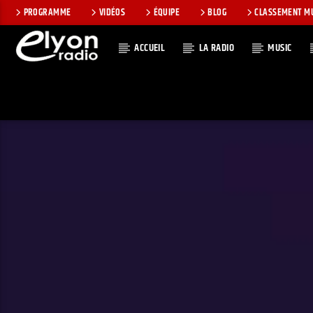
PROGRAMME
VIDÉOS
ÉQUIPE
BLOG
CLASSEMENT M
ACCUEIL
LA RADIO
MUSIC
EN CE MOMEN
RADIO ELYON
TITRE
POSITIVE ET
ARTISTE
ENCOURAGEANTE !