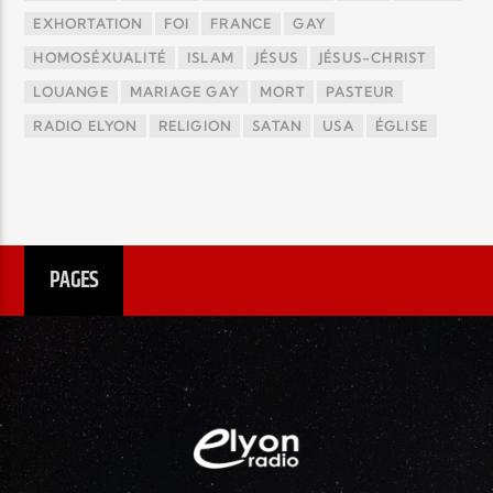
EXHORTATION
FOI
FRANCE
GAY
HOMOSÉXUALITÉ
ISLAM
JÉSUS
JÉSUS-CHRIST
LOUANGE
MARIAGE GAY
MORT
PASTEUR
RADIO ELYON
RELIGION
SATAN
USA
ÉGLISE
PAGES