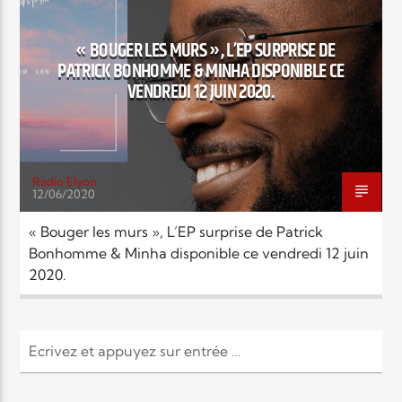
EN CE MOMENT
TITRE
« BOUGER LES MURS », L’EP SURPRISE DE
ARTISTE
PATRICK BONHOMME & MINHA DISPONIBLE CE
VENDREDI 12 JUIN 2020.
Radio Elyon
12/06/2020
Radio Elyon
« Bouger les murs », L’EP surprise de Patrick
Bonhomme & Minha disponible ce vendredi 12 juin
2020.
Elyon Rhema
Elyon Hits