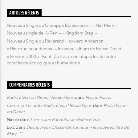
ARTICLES RÉCENTS
Elyon Live
Nouveau Single de Giuseppe Bonaccorso – « Hail Mary »
Nouveau single de K-Ren – « Kingdom Step »
Nouveau Single du Révérend Hayward Anderson
Elyon Kids
« Rien que pour demain » le nouvel album de Kenzo David
« Horizon 3000 » : Kent-Zo trace une utopie lucide entre
conscience écologique et humanisme
COMMENTAIRES RÉCENTS
Radio Elyon en Direct | Radio Elyon
dans
Popup Player
Comment écouter Radio Elyon | Radio Elyon
dans
Radio Elyon
en Direct
Nicole
dans
L’Emission Kanguka sur Radio Elyon
Loïc
dans
Découvrez « Descends sur nous » le nouveau titre de
Mary-C