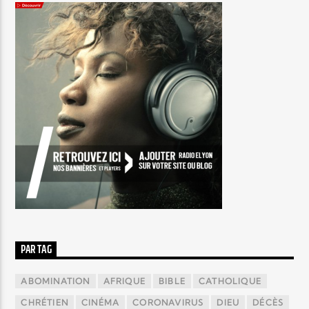
PAR TAG
ABOMINATION
AFRIQUE
BIBLE
CATHOLIQUE
CHRÉTIEN
CINÉMA
CORONAVIRUS
DIEU
DÉCÈS