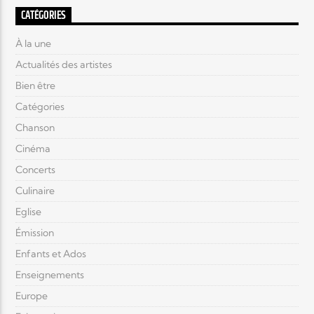
CATÉGORIES
À la une
Actualités des artistes
Bien être
Catégories
Chanson
Cinéma
Concerts
Culinaire
Eglise
Émission
Enfants et Ados
Enseignements
Europe