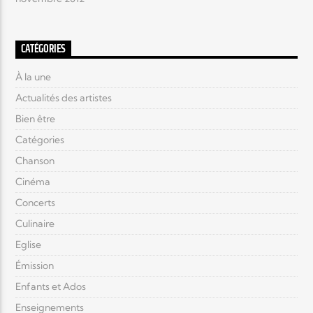
CATÉGORIES
À la une
Actualités des artistes
Bien être
Catégories
Chanson
Cinéma
Concerts
Culinaire
Eglise
Émission
Enfants et Ados
Enseignements