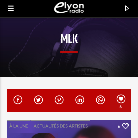
MLK
RADIO ELYON
POSITIVE ET ENCOURAGEANTE !
6
À LA UNE
ACTUALITÉS DES ARTISTES
6
CATÉGORIES
LOUANGE MUSIC
MUSIC