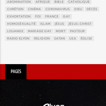
ABOMINATION
AFRIQUE
BIBLE
CATHOLIQUE
CHRÉTIEN
CINÉMA
CORONAVIRUS
DIEU
DÉCÈS
EXHORTATION
FOI
FRANCE
GAY
HOMOSÉXUALITÉ
ISLAM
JÉSUS
JÉSUS-CHRIST
LOUANGE
MARIAGE GAY
MORT
PASTEUR
RADIO ELYON
RELIGION
SATAN
USA
ÉGLISE
PAGES