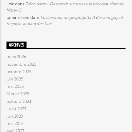
Loïc
dans
Découvrez « Descends sur nous » le nouveau titre de
Mary-C
taminieliane
dans
Le chanteur de gospel Jotta A devient gay et
reçoit le soutien des fans
ARCHIVES
mars 2026
novembre 2025
octobre 2025
juin 2025
mai 2025
février 2025
octobre 2023
juillet 2023
juin 2023
mai 2023
avril 2023