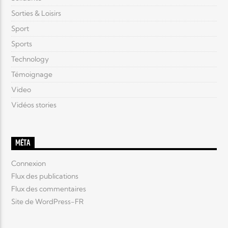
Sorties & Loisirs
Sport
Sports
Technology
Témoignage
Video
Vidéos stories
MÉTA
Connexion
Flux des publications
Flux des commentaires
Site de WordPress-FR