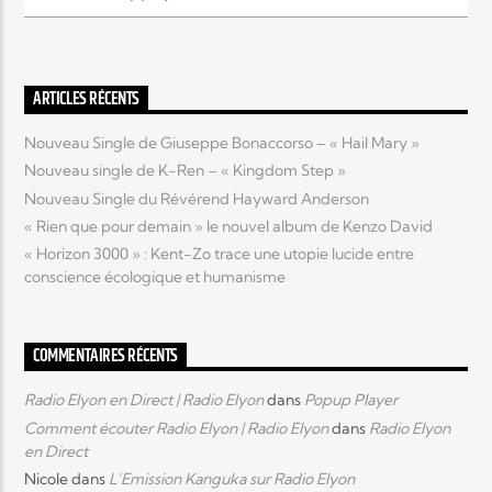
Elyon Live
ARTICLES RÉCENTS
Nouveau Single de Giuseppe Bonaccorso – « Hail Mary »
Elyon Kids
Nouveau single de K-Ren – « Kingdom Step »
Nouveau Single du Révérend Hayward Anderson
« Rien que pour demain » le nouvel album de Kenzo David
« Horizon 3000 » : Kent-Zo trace une utopie lucide entre
conscience écologique et humanisme
COMMENTAIRES RÉCENTS
Radio Elyon en Direct | Radio Elyon
dans
Popup Player
Comment écouter Radio Elyon | Radio Elyon
dans
Radio Elyon
en Direct
Nicole
dans
L’Emission Kanguka sur Radio Elyon