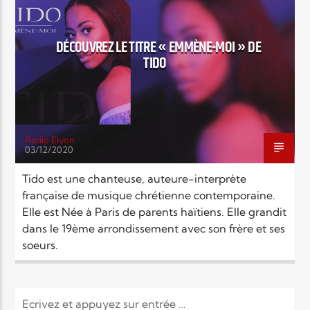
EN CE MOMENT
TITRE
NEWS
ARTISTE
DÉCOUVREZ LE TITRE « EMMÈNE-MOI » DE
TIDO
Radio Elyon
03/12/2020
Radio Elyon
Tido est une chanteuse, auteure-interprète
française de musique chrétienne contemporaine.
Elle est Née à Paris de parents haïtiens. Elle grandit
Elyon Rhema
dans le 19ème arrondissement avec son frère et ses
soeurs.
Elyon Hits