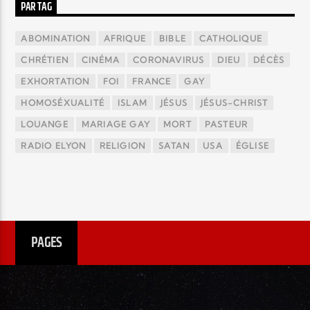
PAR TAG
ABOMINATION
AFRIQUE
BIBLE
CATHOLIQUE
CHRÉTIEN
CINÉMA
CORONAVIRUS
DIEU
DÉCÈS
EXHORTATION
FOI
FRANCE
GAY
HOMOSÉXUALITÉ
ISLAM
JÉSUS
JÉSUS-CHRIST
LOUANGE
MARIAGE GAY
MORT
PASTEUR
RADIO ELYON
RELIGION
SATAN
USA
ÉGLISE
PAGES