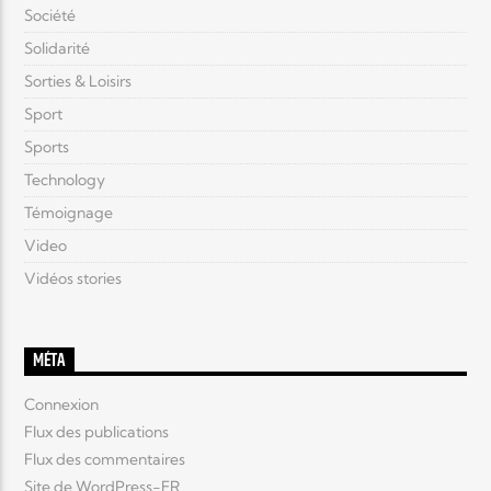
Société
Solidarité
Sorties & Loisirs
Sport
Sports
Technology
Témoignage
Video
Vidéos stories
MÉTA
Connexion
Flux des publications
Flux des commentaires
Site de WordPress-FR