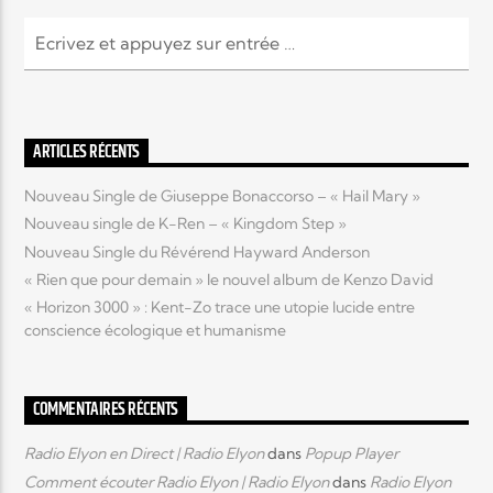
Elyon Live
ARTICLES RÉCENTS
Elyon Kids
Nouveau Single de Giuseppe Bonaccorso – « Hail Mary »
Nouveau single de K-Ren – « Kingdom Step »
Nouveau Single du Révérend Hayward Anderson
« Rien que pour demain » le nouvel album de Kenzo David
« Horizon 3000 » : Kent-Zo trace une utopie lucide entre
conscience écologique et humanisme
COMMENTAIRES RÉCENTS
Radio Elyon en Direct | Radio Elyon
dans
Popup Player
Comment écouter Radio Elyon | Radio Elyon
dans
Radio Elyon