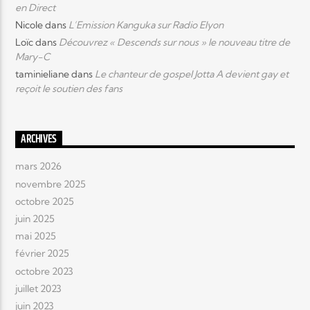
en Direct
Nicole
dans
L’Emission Kanguka sur Radio Elyon
Loïc
dans
Découvrez « Descends sur nous » le nouveau titre de
Mary-C
taminieliane
dans
Le chanteur de gospel Jotta A devient gay et
reçoit le soutien des fans
ARCHIVES
mars 2026
novembre 2025
octobre 2025
juin 2025
mai 2025
février 2025
octobre 2023
juillet 2023
juin 2023