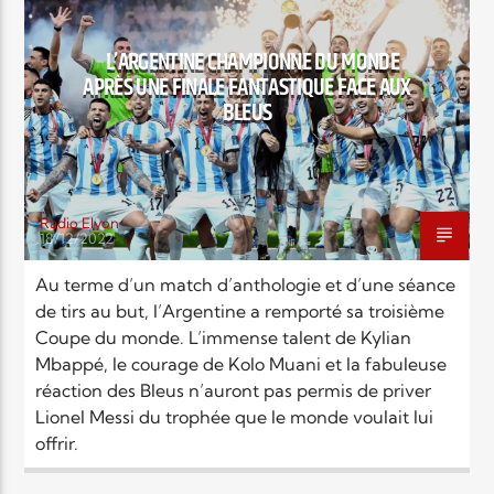
EN CE MOMENT
TITRE
L’ARGENTINE CHAMPIONNE DU MONDE
ARTISTE
APRÈS UNE FINALE FANTASTIQUE FACE AUX
BLEUS
Radio Elyon
18/12/2022
Radio Elyon
Au terme d’un match d’anthologie et d’une séance
de tirs au but, l’Argentine a remporté sa troisième
Coupe du monde. L’immense talent de Kylian
Elyon Rhema
Mbappé, le courage de Kolo Muani et la fabuleuse
réaction des Bleus n’auront pas permis de priver
Lionel Messi du trophée que le monde voulait lui
offrir.
Elyon Hits