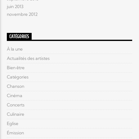
juin 2013
novembre 2012
CATÉGORIES
À la une
Actualités des artistes
Bien être
Catégories
Chanson
Cinéma
Concerts
Culinaire
Eglise
Émission