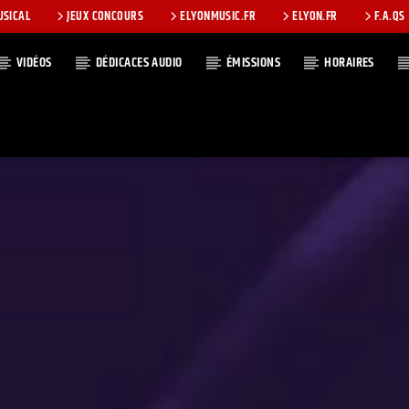
USICAL
JEUX CONCOURS
ELYONMUSIC.FR
ELYON.FR
F.A.QS
VIDÉOS
DÉDICACES AUDIO
ÉMISSIONS
HORAIRES
T