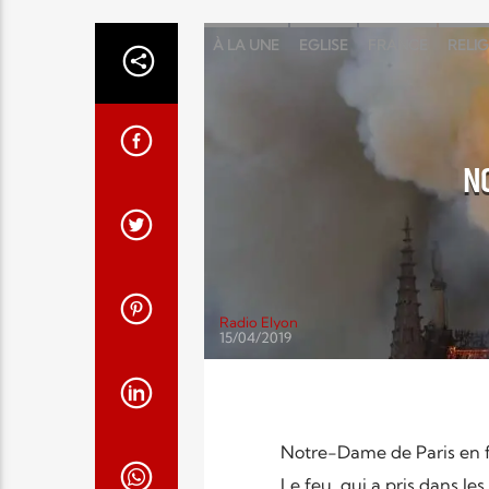
À LA UNE
EGLISE
FRANCE
RELI
NO
Radio Elyon
15/04/2019
Notre-Dame de Paris en 
Le feu, qui a pris dans le