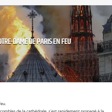
GIONS
TRE-DAME DE PARIS EN FEU
feu.
s combles de la cathédrale, s’est rapidement propagé à la