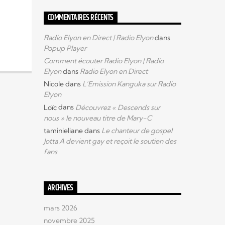
COMMENTAIRES RÉCENTS
Radio Elyon en Direct | Radio Elyon
dans
Popup Player
Comment écouter Radio Elyon | Radio
Elyon
dans
Radio Elyon en Direct
Nicole
dans
L’Emission Kanguka sur Radio
Elyon
Loïc
dans
Découvrez « Descends sur
nous » le nouveau titre de Mary-C
taminieliane
dans
Le chanteur de gospel
Jotta A devient gay et reçoit le soutien des
fans
ARCHIVES
mars 2026
novembre 2025