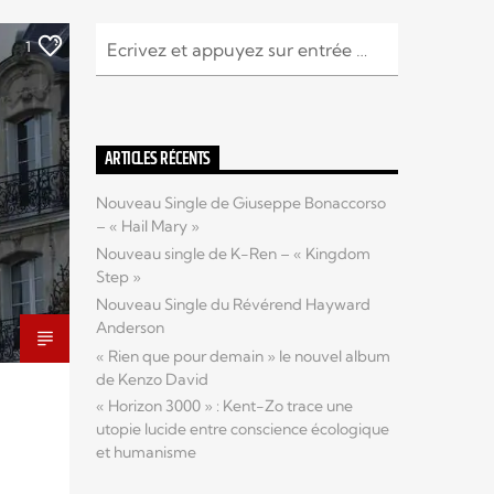
1
ARTICLES RÉCENTS
Nouveau Single de Giuseppe Bonaccorso
– « Hail Mary »
Nouveau single de K-Ren – « Kingdom
Step »
Nouveau Single du Révérend Hayward
Anderson
« Rien que pour demain » le nouvel album
de Kenzo David
« Horizon 3000 » : Kent-Zo trace une
utopie lucide entre conscience écologique
et humanisme