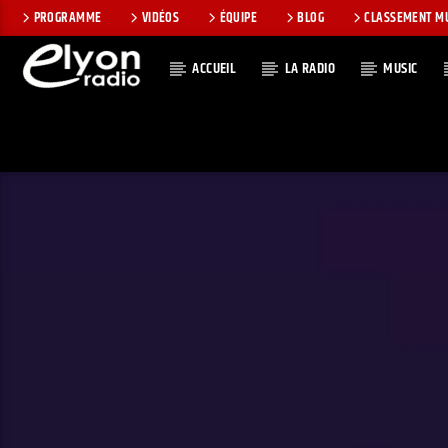
PROGRAMME
VIDÉOS
ÉQUIPE
BLOG
CLASSEMENT M
ACCUEIL
LA RADIO
MUSIC
EN CE MOMEN
RADIO ELYON
TITRE
POSITIVE ET
ARTISTE
ENCOURAGEANTE !