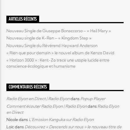
Elyon Live
ARTICLES RÉCENTS
Nouveau Single de Giuseppe Bonaccorso – « Hail Mary »
Nouveau single de K-Ren – « Kingdom Step »
Elyon Kids
Nouveau Single du Révérend Hayward Anderson
« Rien que pour demain » le nouvel album de Kenzo David
« Horizon 3000 » : Kent-Zo trace une utopie lucide entre
conscience écologique et humanisme
COMMENTAIRES RÉCENTS
Radio Elyon en Direct | Radio Elyon
dans
Popup Player
Comment écouter Radio Elyon | Radio Elyon
dans
Radio Elyon
en Direct
Nicole
dans
L’Emission Kanguka sur Radio Elyon
Loïc
dans
Découvrez « Descends sur nous » le nouveau titre de