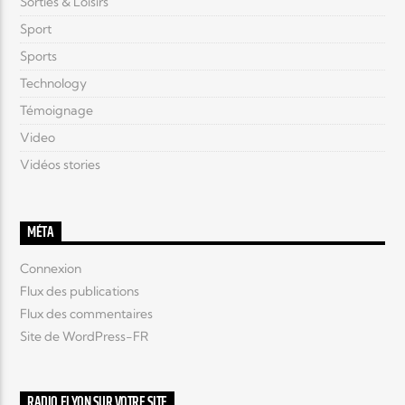
Sorties & Loisirs
Sport
Sports
Technology
Témoignage
Video
Vidéos stories
MÉTA
Connexion
Flux des publications
Flux des commentaires
Site de WordPress-FR
RADIO ELYON SUR VOTRE SITE