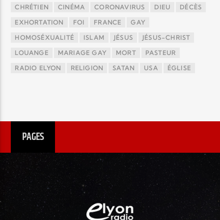
CHRÉTIEN
CINÉMA
CORONAVIRUS
DIEU
DÉCÈS
EXHORTATION
FOI
FRANCE
GAY
HOMOSÉXUALITÉ
ISLAM
JÉSUS
JÉSUS-CHRIST
LOUANGE
MARIAGE GAY
MORT
PASTEUR
RADIO ELYON
RELIGION
SATAN
USA
ÉGLISE
PAGES