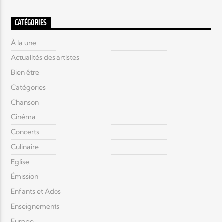
CATÉGORIES
À la une
Actualités des artistes
Bien être
Catégories
Chanson
Cinéma
Concerts
Culinaire
Eglise
Émission
Enfants et Ados
Enseignements
Europe