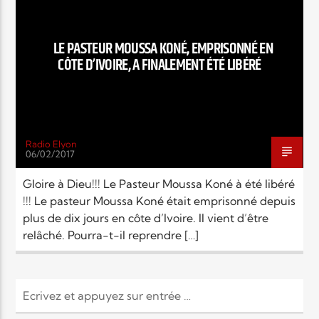
EN CE MOMENT
TITRE
ARTISTE
LE PASTEUR MOUSSA KONÉ, EMPRISONNÉ EN
CÔTE D’IVOIRE, A FINALEMENT ÉTÉ LIBÉRÉ
Radio Elyon
06/02/2017
Radio Elyon
Gloire à Dieu!!! Le Pasteur Moussa Koné à été libéré
!!! Le pasteur Moussa Koné était emprisonné depuis
plus de dix jours en côte d’Ivoire. Il vient d’être
Elyon Rhema
relâché. Pourra-t-il reprendre […]
Elyon Hits