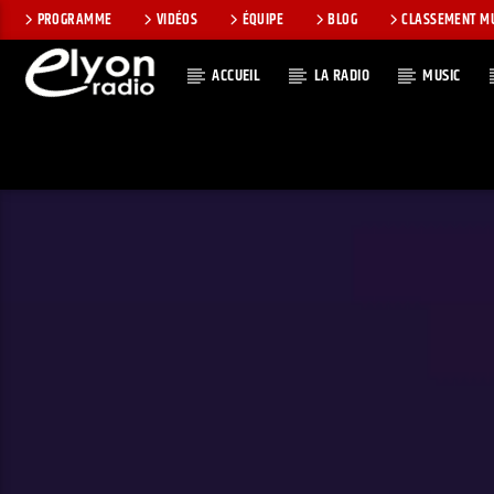
PROGRAMME
VIDÉOS
ÉQUIPE
BLOG
CLASSEMENT M
ACCUEIL
LA RADIO
MUSIC
EN CE MOMEN
RADIO ELYON
TITRE
POSITIVE ET
ARTISTE
ENCOURAGEANTE !