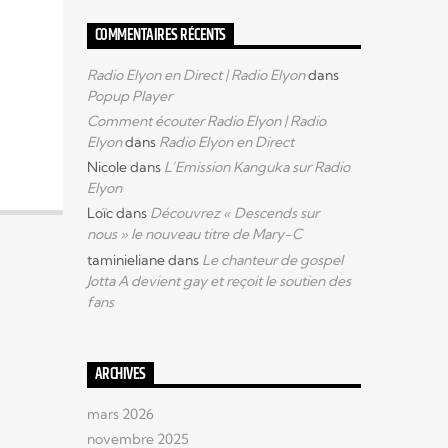
COMMENTAIRES RÉCENTS
Radio Elyon en Direct | Radio Elyon
dans
Popup Player
Comment écouter Radio Elyon | Radio
Elyon
dans
Radio Elyon en Direct
Nicole
dans
L’Emission Kanguka sur Radio
Elyon
Loïc
dans
Découvrez « Descends sur
nous » le nouveau titre de Mary-C
taminieliane
dans
Le chanteur de gospel
Jotta A devient gay et reçoit le soutien des
fans
ARCHIVES
mars 2026
novembre 2025