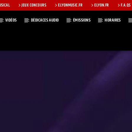
USICAL
JEUX CONCOURS
ELYONMUSIC.FR
ELYON.FR
F.A.QS
VIDÉOS
DÉDICACES AUDIO
ÉMISSIONS
HORAIRES
T