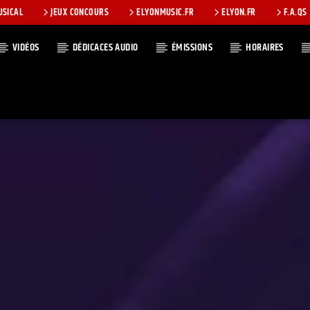
USICAL
JEUX CONCOURS
ELYONMUSIC.FR
ELYON.FR
F.A.QS
VIDÉOS
DÉDICACES AUDIO
ÉMISSIONS
HORAIRES
T