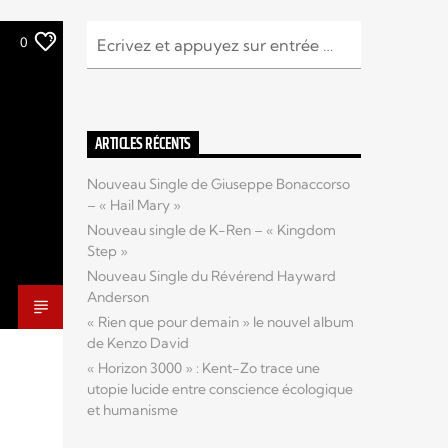
0
ARTICLES RÉCENTS
Nouveau Single de Giuseppe Bonaccorso
– « Hail Mary »
Nouveau single de K-Ren – « Kingdom
Step »
Nouveau Single du Révérend Hayward
Anderson
« Rien que pour demain » le nouvel album
de Kenzo David
« Horizon 3000 » : Kent-Zo trace une
utopie lucide entre conscience écologique
et humanisme