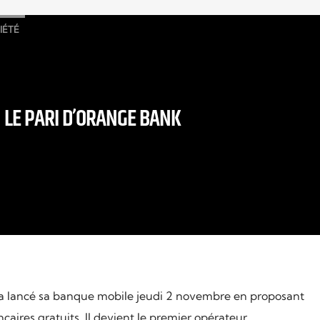
IÉTÉ
LE PARI D’ORANGE BANK
lancé sa banque mobile jeudi 2 novembre en proposant
aires gratuits. Il devient le premier opérateur