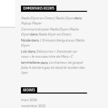
COMMENTAIRES RÉCENTS
Radio Elyon en Direct | Radio Elyon
dans
Popup Player
Comment écouter Radio Elyon | Radio
Elyon
dans
Radio Elyon en Direct
Nicole
dans
L’Emission Kanguka sur Radio
Elyon
Loïc
dans
Découvrez « Descends sur
nous » le nouveau titre de Mary-C
taminieliane
dans
Le chanteur de gospel
Jotta A devient gay et reçoit le soutien des
fans
ARCHIVES
mars 2026
novembre 2025