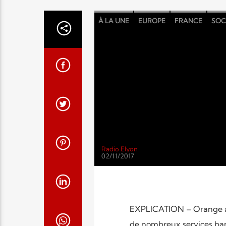
À LA UNE
EUROPE
FRANCE
SOC
Radio Elyon
02/11/2017
EXPLICATION – Orange a 
de nombreux services banc