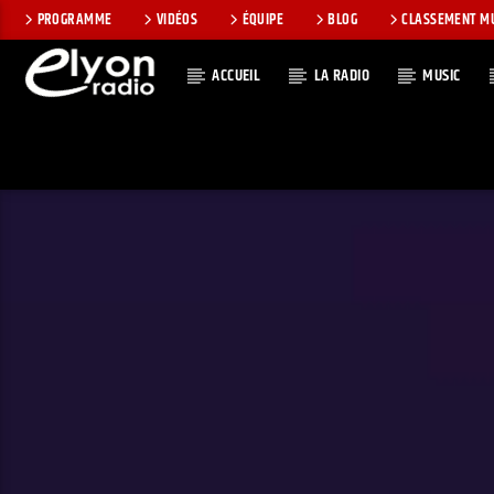
PROGRAMME
VIDÉOS
ÉQUIPE
BLOG
CLASSEMENT M
ACCUEIL
LA RADIO
MUSIC
EN CE MOMEN
RADIO ELYON
TITRE
POSITIVE ET
ARTISTE
ENCOURAGEANTE !