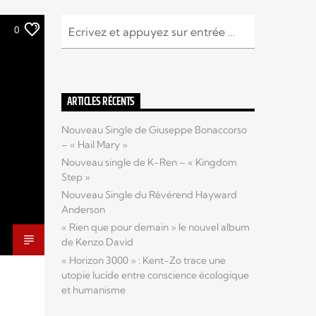
0
ARTICLES RÉCENTS
Nouveau Single de Giuseppe Bonaccorso
– « Hail Mary »
Nouveau single de K-Ren – « Kingdom
Step »
Nouveau Single du Révérend Hayward
Anderson
« Rien que pour demain » le nouvel album
de Kenzo David
« Horizon 3000 » : Kent-Zo trace une
utopie lucide entre conscience écologique
et humanisme