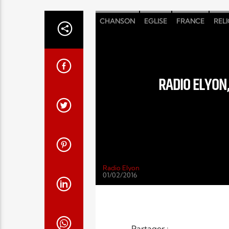
CHANSON
EGLISE
FRANCE
REL
RADIO ELYON,
Radio Elyon
01/02/2016
Partager :