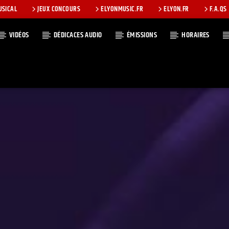
USICAL
JEUX CONCOURS
ELYONMUSIC.FR
ELYON.FR
F.A.QS
VIDÉOS
DÉDICACES AUDIO
ÉMISSIONS
HORAIRES
T