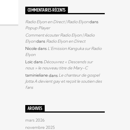
COMMENTAIRES RÉCENTS
Radio Elyon en Direct | Radio Elyon
dans
Popup Player
Comment écouter Radio Elyon | Radio
Elyon
dans
Radio Elyon en Direct
Nicole
dans
L’Emission Kanguka sur Radio
Elyon
Loïc
dans
Découvrez « Descends sur
nous » le nouveau titre de Mary-C
taminieliane
dans
Le chanteur de gospel
Jotta A devient gay et reçoit le soutien des
fans
ARCHIVES
mars 2026
novembre 2025