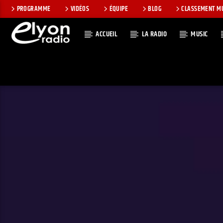
PROGRAMME
VIDÉOS
ÉQUIPE
BLOG
CLASSEMENT M
ACCUEIL
LA RADIO
MUSIC
EN CE MOMEN
RADIO ELYON
TITRE
POSITIVE ET
ARTISTE
ENCOURAGEANTE !