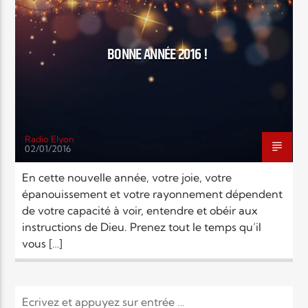
EN CE MOMENT
TITRE
ARTISTE
BONNE ANNÉE 2016 !
Radio Elyon
02/01/2016
Radio Elyon
En cette nouvelle année, votre joie, votre
épanouissement et votre rayonnement dépendent
de votre capacité à voir, entendre et obéir aux
Elyon Rhema
instructions de Dieu. Prenez tout le temps qu’il
vous […]
Elyon Hits