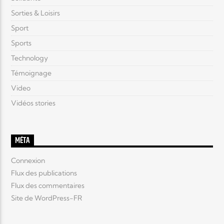
Sorties & Loisirs
Sport
Sports
Technology
Témoignage
Video
Vidéos stories
MÉTA
Connexion
Flux des publications
Flux des commentaires
Site de WordPress-FR