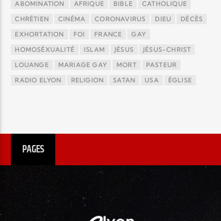
ABOMINATION
AFRIQUE
BIBLE
CATHOLIQUE
CHRÉTIEN
CINÉMA
CORONAVIRUS
DIEU
DÉCÈS
EXHORTATION
FOI
FRANCE
GAY
HOMOSÉXUALITÉ
ISLAM
JÉSUS
JÉSUS-CHRIST
LOUANGE
MARIAGE GAY
MORT
PASTEUR
RADIO ELYON
RELIGION
SATAN
USA
ÉGLISE
PAGES