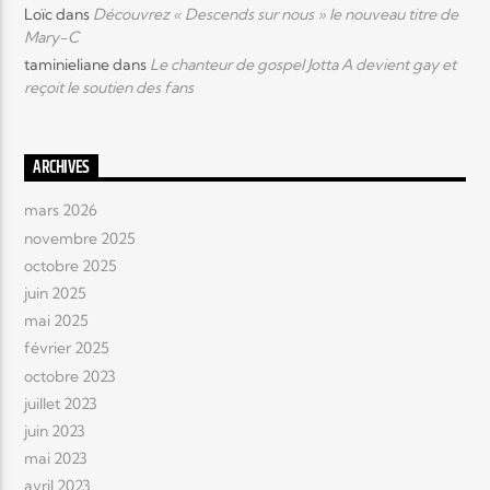
Loïc
dans
Découvrez « Descends sur nous » le nouveau titre de
Mary-C
taminieliane
dans
Le chanteur de gospel Jotta A devient gay et
reçoit le soutien des fans
ARCHIVES
mars 2026
novembre 2025
octobre 2025
juin 2025
mai 2025
février 2025
octobre 2023
juillet 2023
juin 2023
mai 2023
avril 2023