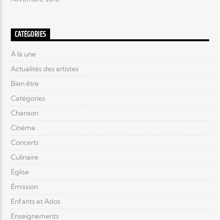
CATÉGORIES
À la une
Actualités des artistes
Bien être
Catégories
Chanson
Cinéma
Concerts
Culinaire
Eglise
Émission
Enfants et Ados
Enseignements