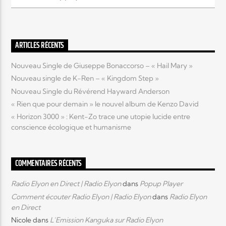
Elyon Live
ARTICLES RÉCENTS
Nouveau Single de Giuseppe Bonaccorso – « Hail Mary »
Elyon Kids
Nouveau single de K-Ren – « Kingdom Step »
Nouveau Single du Révérend Hayward Anderson
« Rien que pour demain » le nouvel album de Kenzo David
« Horizon 3000 » : Kent-Zo trace une utopie lucide entre
conscience écologique et humanisme
COMMENTAIRES RÉCENTS
Radio Elyon en Direct | Radio Elyon
dans
Popup Player
Comment écouter Radio Elyon | Radio Elyon
dans
Radio Elyon
en Direct
Nicole
dans
L’Emission Kanguka sur Radio Elyon