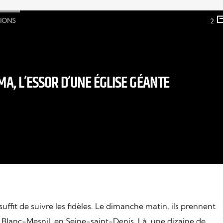
GIONS
2
A, L’ESSOR D’UNE ÉGLISE GÉANTE
suffit de suivre les fidèles. Le dimanche matin, ils prennent
u Blanc-Mesnil, en Seine-saint-Denis. Là, une dizaine de