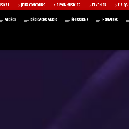
USICAL
JEUX CONCOURS
ELYONMUSIC.FR
ELYON.FR
F.A.QS
VIDÉOS
DÉDICACES AUDIO
ÉMISSIONS
HORAIRES
T