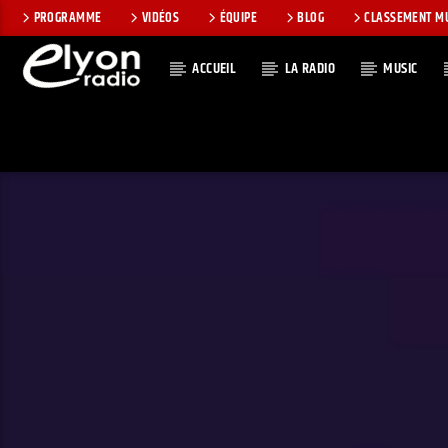
PROGRAMME
VIDÉOS
ÉQUIPE
BLOG
CLASSEMENT M
ACCUEIL
LA RADIO
MUSIC
EN CE MOMEN
RADIO ELYON
TITRE
POSITIVE ET
ARTISTE
ENCOURAGEANTE !