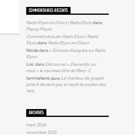
COMMENTAIRES RÉCENTS
Radio Elyon en Direct | Radio Elyon
dans
Popup Player
Comment écouter Radio Elyon | Radio
Elyon
dans
Radio Elyon en Direct
Nicole
dans
L’Emission Kanguka sur Radio
Elyon
Loïc
dans
Découvrez « Descends sur
nous » le nouveau titre de Mary-C
taminieliane
dans
Le chanteur de gospel
Jotta A devient gay et reçoit le soutien des
fans
ARCHIVES
mars 2026
novembre 2025