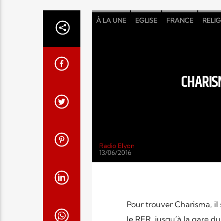
À LA UNE
EGLISE
FRANCE
RELI
CHARISM
Radio Elyon
13/06/2016
Pour trouver Charisma, il 
le RER, jusqu’à la gare d