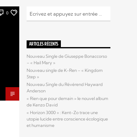
0
ARTICLES RÉCENTS
Nouveau Single de Giuseppe Bonaccorso
– « Hail Mary »
Nouveau single de K-Ren – « Kingdom
Step »
Nouveau Single du Révérend Hayward
Anderson
« Rien que pour demain » le nouvel album
de Kenzo David
« Horizon 3000 » : Kent-Zo trace une
utopie lucide entre conscience écologique
et humanisme