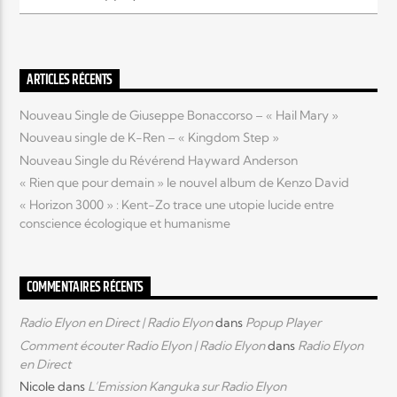
Elyon Live
ARTICLES RÉCENTS
Nouveau Single de Giuseppe Bonaccorso – « Hail Mary »
Elyon Kids
Nouveau single de K-Ren – « Kingdom Step »
Nouveau Single du Révérend Hayward Anderson
« Rien que pour demain » le nouvel album de Kenzo David
« Horizon 3000 » : Kent-Zo trace une utopie lucide entre
conscience écologique et humanisme
COMMENTAIRES RÉCENTS
Radio Elyon en Direct | Radio Elyon
dans
Popup Player
Comment écouter Radio Elyon | Radio Elyon
dans
Radio Elyon
en Direct
Nicole
dans
L’Emission Kanguka sur Radio Elyon