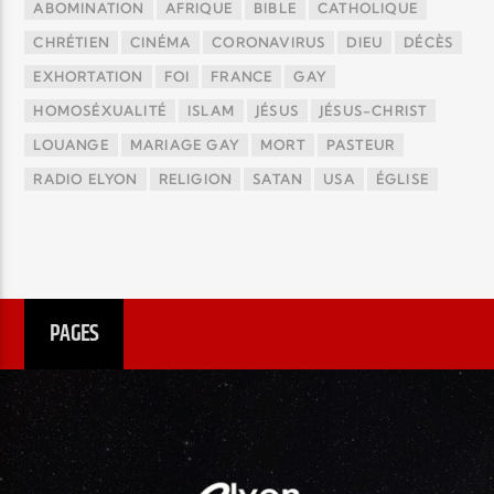
ABOMINATION
AFRIQUE
BIBLE
CATHOLIQUE
CHRÉTIEN
CINÉMA
CORONAVIRUS
DIEU
DÉCÈS
EXHORTATION
FOI
FRANCE
GAY
HOMOSÉXUALITÉ
ISLAM
JÉSUS
JÉSUS-CHRIST
LOUANGE
MARIAGE GAY
MORT
PASTEUR
RADIO ELYON
RELIGION
SATAN
USA
ÉGLISE
PAGES