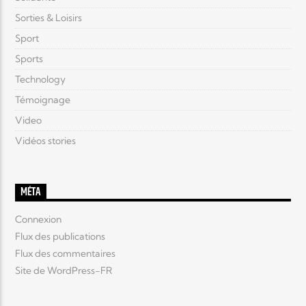
Sorties & Loisirs
Sport
Sports
Technology
Témoignage
Video
Vidéos stories
MÉTA
Connexion
Flux des publications
Flux des commentaires
Site de WordPress-FR