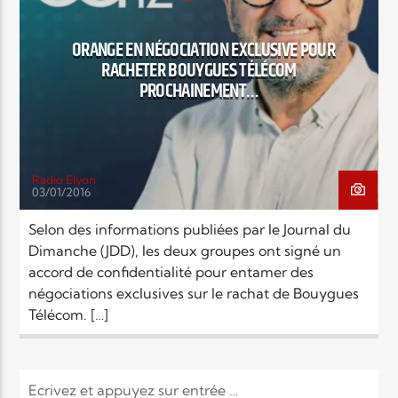
EN CE MOMENT
TITRE
ORANGE EN NÉGOCIATION EXCLUSIVE POUR
ARTISTE
RACHETER BOUYGUES TÉLÉCOM
PROCHAINEMENT…
Radio Elyon
03/01/2016
Radio Elyon
Selon des informations publiées par le Journal du
Dimanche (JDD), les deux groupes ont signé un
accord de confidentialité pour entamer des
Elyon Rhema
négociations exclusives sur le rachat de Bouygues
Télécom. […]
Elyon Hits