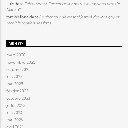
Loïc
dans
Découvrez « Descends sur nous » le nouveau titre de
Mary-C
taminieliane
dans
Le chanteur de gospel Jotta A devient gay et
reçoit le soutien des fans
ARCHIVES
mars 2026
novembre 2025
octobre 2025
juin 2025
mai 2025
février 2025
octobre 2023
juillet 2023
juin 2023
mai 2023
avril 2023