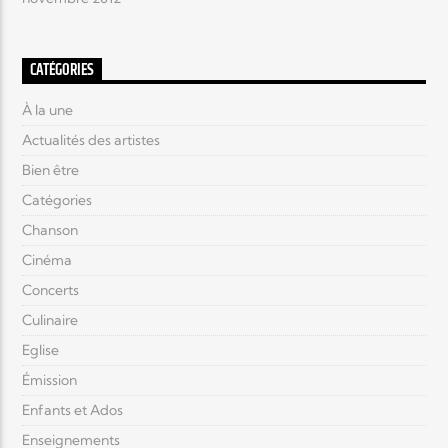
CATÉGORIES
À la une
Actualités des artistes
Bien être
Catégories
Chanson
Cinéma
Concerts
Culinaire
Eglise
Émission
Enfants et Ados
Enseignements