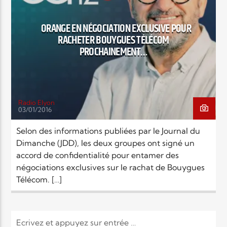
EN CE MOMENT
TITRE
ORANGE EN NÉGOCIATION EXCLUSIVE POUR
ARTISTE
RACHETER BOUYGUES TÉLÉCOM
PROCHAINEMENT…
Radio Elyon
03/01/2016
Radio Elyon
Selon des informations publiées par le Journal du
Dimanche (JDD), les deux groupes ont signé un
accord de confidentialité pour entamer des
Elyon Rhema
négociations exclusives sur le rachat de Bouygues
Télécom. […]
Elyon Hits