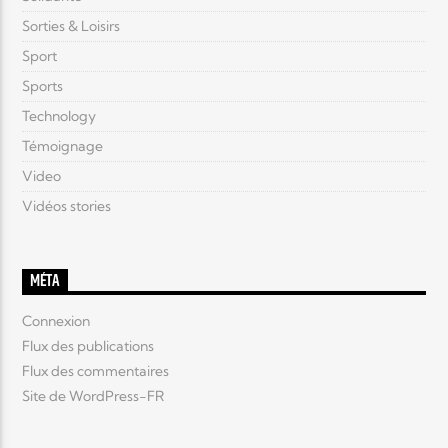
Sorties & Loisirs
Sport
Sports
Technology
Témoignage
Video
Vidéos stories
MÉTA
Connexion
Flux des publications
Flux des commentaires
Site de WordPress-FR