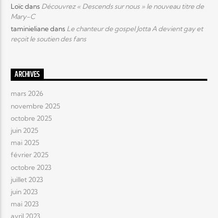
Loïc
dans
Découvrez « Descends sur nous » le nouveau titre de
Mary-C
taminieliane
dans
Le chanteur de gospel Jotta A devient gay et
reçoit le soutien des fans
ARCHIVES
mars 2026
novembre 2025
octobre 2025
juin 2025
mai 2025
février 2025
octobre 2023
juillet 2023
juin 2023
mai 2023
avril 2023