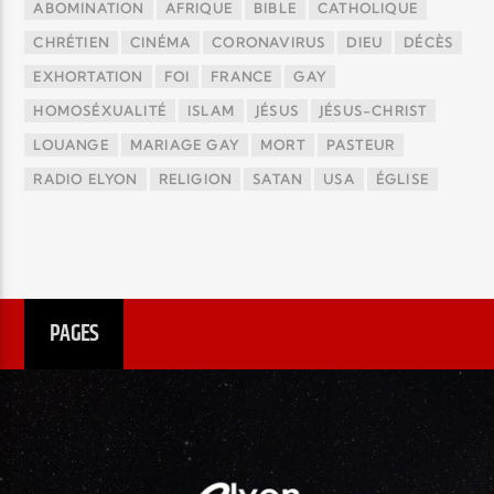
ABOMINATION
AFRIQUE
BIBLE
CATHOLIQUE
CHRÉTIEN
CINÉMA
CORONAVIRUS
DIEU
DÉCÈS
EXHORTATION
FOI
FRANCE
GAY
HOMOSÉXUALITÉ
ISLAM
JÉSUS
JÉSUS-CHRIST
LOUANGE
MARIAGE GAY
MORT
PASTEUR
RADIO ELYON
RELIGION
SATAN
USA
ÉGLISE
PAGES