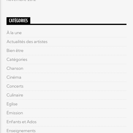
CATÉGORIES
À la une
Actualités des artistes
Bien être
Catégories
Chanson
Cinéma
Concerts
Culinaire
Eglise
Émission
Enfants et Ados
Enseignements