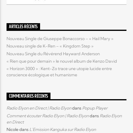
Elyon Live
ARTICLES RÉCENTS
Nouveau Single de Giuseppe Bonaccorso – « Hail Mary »
Elyon Kids
Nouveau single de K-Ren – « Kingdom Step »
Nouveau Single du Révérend Hayward Anderson
« Rien que pour demain » le nouvel album de Kenzo David
« Horizon 3000 » : Kent-Zo trace une utopie lucide entre
conscience écologique et humanisme
COMMENTAIRES RÉCENTS
Radio Elyon en Direct | Radio Elyon
dans
Popup Player
Comment écouter Radio Elyon | Radio Elyon
dans
Radio Elyon
en Direct
Nicole
dans
L’Emission Kanguka sur Radio Elyon