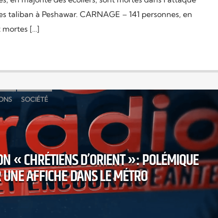
 les taliban à Peshawar. CARNAGE – 141 personnes, en
t mortes […]
IONS
SOCIÉTÉ
ON « CHRÉTIENS D’ORIENT »: POLÉMIQUE
 UNE AFFICHE DANS LE MÉTRO