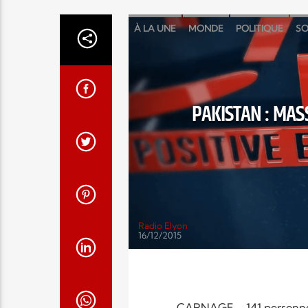
À LA UNE
MONDE
POLITIQUE
SO
PAKISTAN : MAS
Radio Elyon
16/12/2015
CARNAGE – 141 personnes,