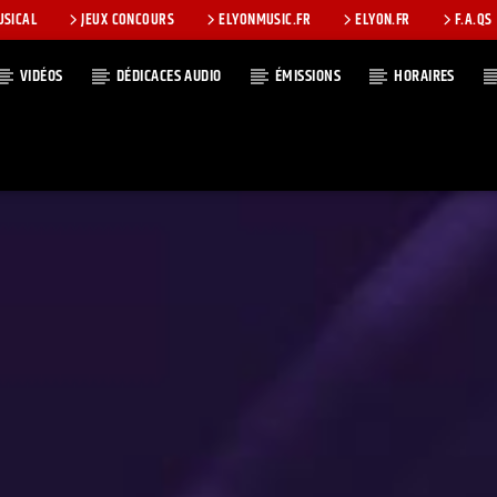
USICAL
JEUX CONCOURS
ELYONMUSIC.FR
ELYON.FR
F.A.QS
VIDÉOS
DÉDICACES AUDIO
ÉMISSIONS
HORAIRES
T