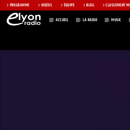
PROGRAMME
VIDÉOS
ÉQUIPE
BLOG
CLASSEMENT M
ACCUEIL
LA RADIO
MUSIC
EN CE MOMEN
RADIO ELYON
TITRE
POSITIVE ET
ARTISTE
ENCOURAGEANTE !