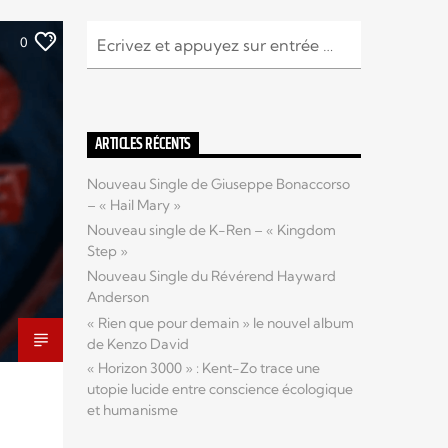
0
ARTICLES RÉCENTS
Nouveau Single de Giuseppe Bonaccorso
– « Hail Mary »
Nouveau single de K-Ren – « Kingdom
Step »
Nouveau Single du Révérend Hayward
Anderson
« Rien que pour demain » le nouvel album
de Kenzo David
« Horizon 3000 » : Kent-Zo trace une
utopie lucide entre conscience écologique
et humanisme