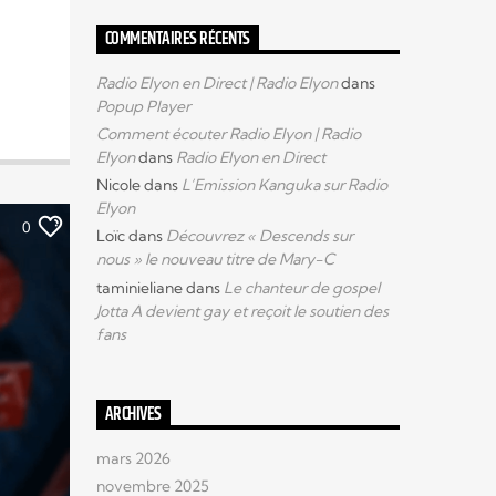
COMMENTAIRES RÉCENTS
Radio Elyon en Direct | Radio Elyon
dans
Popup Player
Comment écouter Radio Elyon | Radio
Elyon
dans
Radio Elyon en Direct
Nicole
dans
L’Emission Kanguka sur Radio
Elyon
0
Loïc
dans
Découvrez « Descends sur
nous » le nouveau titre de Mary-C
taminieliane
dans
Le chanteur de gospel
Jotta A devient gay et reçoit le soutien des
fans
ARCHIVES
mars 2026
novembre 2025