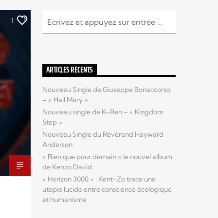
1
ARTICLES RÉCENTS
Nouveau Single de Giuseppe Bonaccorso
– « Hail Mary »
Nouveau single de K-Ren – « Kingdom
Step »
Nouveau Single du Révérend Hayward
Anderson
« Rien que pour demain » le nouvel album
de Kenzo David
« Horizon 3000 » : Kent-Zo trace une
utopie lucide entre conscience écologique
et humanisme