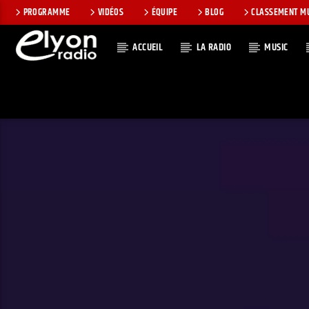
PROGRAMME
VIDÉOS
ÉQUIPE
BLOG
CLASSEMENT M
ACCUEIL
LA RADIO
MUSIC
EN CE MOMEN
RADIO ELYON
TITRE
POSITIVE ET
ARTISTE
ENCOURAGEANTE !