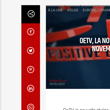
À LA UNE
EGLISE
EUROPE
FRAN
OETV, LA NO
NOVEMB
Radio Elyon
19/10/2017
OeTV, la nouvelle chaîne 