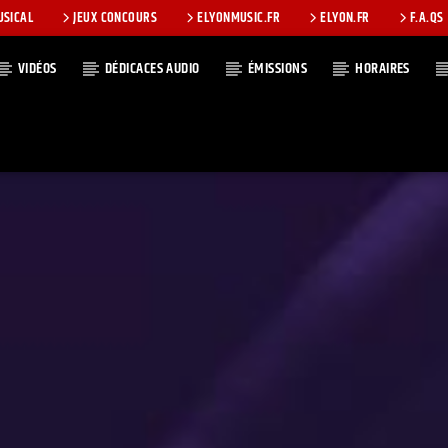
USICAL
JEUX CONCOURS
ELYONMUSIC.FR
ELYON.FR
F.A.QS
VIDÉOS
DÉDICACES AUDIO
ÉMISSIONS
HORAIRES
T