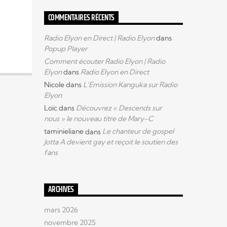
COMMENTAIRES RÉCENTS
Radio Elyon en Direct | Radio Elyon
dans
Popup Player
Comment écouter Radio Elyon | Radio
Elyon
dans
Radio Elyon en Direct
Nicole
dans
L’Emission Kanguka sur Radio
Elyon
Loïc
dans
Découvrez « Descends sur
nous » le nouveau titre de Mary-C
taminieliane
dans
Le chanteur de gospel
Jotta A devient gay et reçoit le soutien des
fans
ARCHIVES
mars 2026
novembre 2025