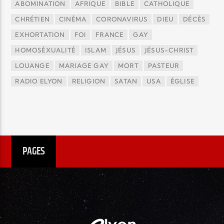
ABOMINATION
AFRIQUE
BIBLE
CATHOLIQUE
CHRÉTIEN
CINÉMA
CORONAVIRUS
DIEU
DÉCÈS
EXHORTATION
FOI
FRANCE
GAY
HOMOSÉXUALITÉ
ISLAM
JÉSUS
JÉSUS-CHRIST
LOUANGE
MARIAGE GAY
MORT
PASTEUR
RADIO ELYON
RELIGION
SATAN
USA
ÉGLISE
PAGES