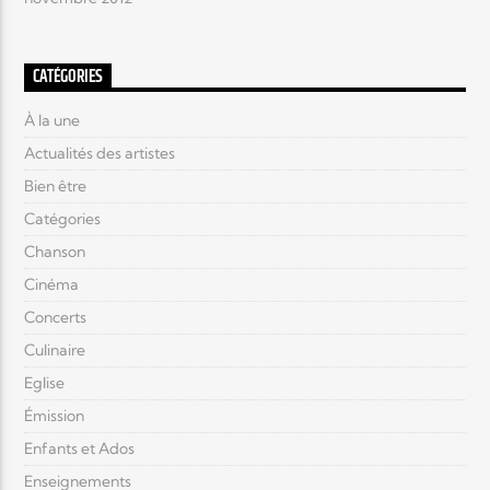
CATÉGORIES
À la une
Actualités des artistes
Bien être
Catégories
Chanson
Cinéma
Concerts
Culinaire
Eglise
Émission
Enfants et Ados
Enseignements