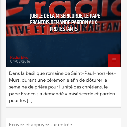
EN CE MOMENT
TITRE
JUBILÉ DE LA MISÉRICORDE, LE PAPE
ARTISTE
FRANÇOIS DEMANDE PARDON AUX
PROTESTANTS
Radio Elyon
04/02/2016
Radio Elyon
Dans la basilique romaine de Saint-Paul-hors-les-
Murs, durant une cérémonie afin de clôturer la
semaine de prière pour l’unité des chrétiens, le
Elyon Rhema
pape François a demandé « miséricorde et pardon
pour les […]
Elyon Hits