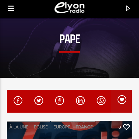
PAPE
RADIO ELYON
POSITIVE ET ENCOURAGEANTE !
À LA UNE
EGLISE
EUROPE
FRANCE
0
RELIGIONS