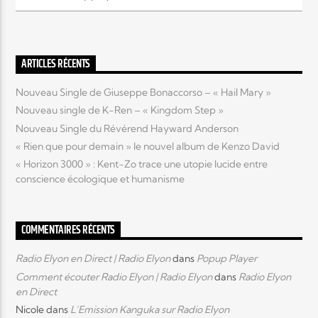
Elyon Live
ARTICLES RÉCENTS
Nouveau Single de Giuseppe Bonaccorso – « Hail Mary »
Elyon Kids
Nouveau single de K-Ren – « Kingdom Step »
Nouveau Single du Révérend Hayward Anderson
« Rien que pour demain » le nouvel album de Kenzo David
« Horizon 3000 » : Kent-Zo trace une utopie lucide entre
conscience écologique et humanisme
COMMENTAIRES RÉCENTS
Radio Elyon en Direct | Radio Elyon
dans
Popup Player
Comment écouter Radio Elyon | Radio Elyon
dans
Radio Elyon
en Direct
Nicole
dans
L’Emission Kanguka sur Radio Elyon