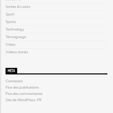
Sorties & Loisirs
Sport
Sports
Technology
Témoignage
Video
Vidéos stories
MÉTA
Connexion
Flux des publications
Flux des commentaires
Site de WordPress-FR