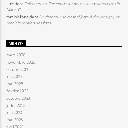
Loïc
dans
Découvrez « Descends sur nous » le nouveau titre de
Mary-C
taminieliane
dans
Le chanteur de gospel Jotta A devient gay et
reçoit le soutien des fans
ARCHIVES
mars 2026
novembre 2025
octobre 2025
juin 2025
mai 2025
février 2025
octobre 2023
juillet 2023
juin 2023
mai 2023
avril 2023