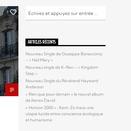
1
ARTICLES RÉCENTS
Nouveau Single de Giuseppe Bonaccorso
– « Hail Mary »
Nouveau single de K-Ren – « Kingdom
Step »
Nouveau Single du Révérend Hayward
Anderson
« Rien que pour demain » le nouvel album
de Kenzo David
« Horizon 3000 » : Kent-Zo trace une
utopie lucide entre conscience écologique
et humanisme