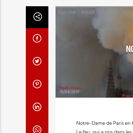
À LA UNE
EGLISE
FRANCE
RELI
NO
Radio Elyon
15/04/2019
Notre-Dame de Paris en 
Le feu, qui a pris dans le