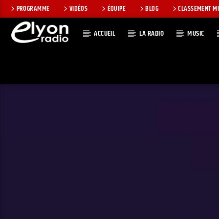
PROGRAMME
VIDÉOS
ÉQUIPE
BLOG
CLASSEMENT M
ACCUEIL
LA RADIO
MUSIC
EN CE MOMEN
RADIO ELYON
TITRE
POSITIVE ET
ARTISTE
ENCOURAGEANTE !