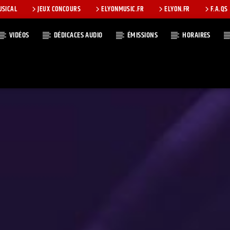
USICAL
JEUX CONCOURS
ELYONMUSIC.FR
ELYON.FR
F.A.QS
VIDÉOS
DÉDICACES AUDIO
ÉMISSIONS
HORAIRES
T