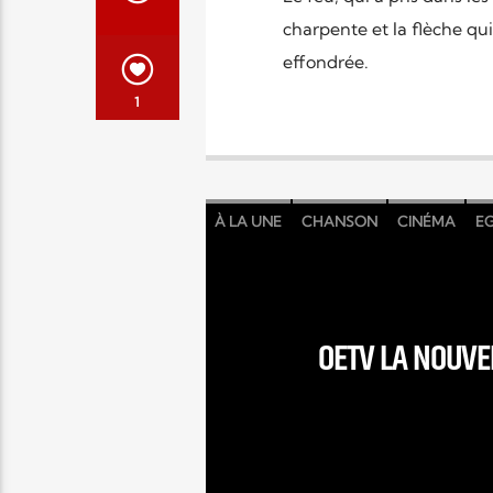
charpente et la flèche qui
effondrée.
1
À LA UNE
CHANSON
CINÉMA
EG
OETV LA NOUVEL