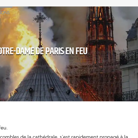
GIONS
TRE-DAME DE PARIS EN FEU
feu.
s combles de la cathédrale, s’est rapidement propagé à la