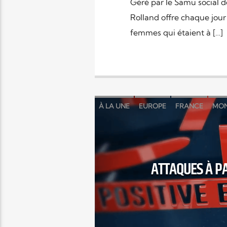
Géré par le Samu social 
Rolland offre chaque jour
femmes qui étaient à […]
À LA UNE
EUROPE
FRANCE
MO
ATTAQUES À PA