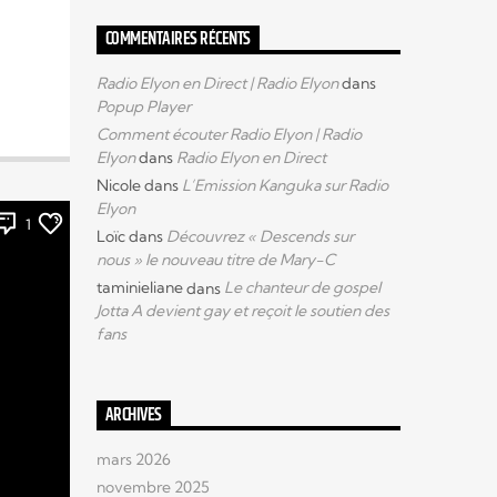
COMMENTAIRES RÉCENTS
Radio Elyon en Direct | Radio Elyon
dans
Popup Player
Comment écouter Radio Elyon | Radio
Elyon
dans
Radio Elyon en Direct
Nicole
dans
L’Emission Kanguka sur Radio
Elyon
1
Loïc
dans
Découvrez « Descends sur
nous » le nouveau titre de Mary-C
taminieliane
dans
Le chanteur de gospel
Jotta A devient gay et reçoit le soutien des
fans
ARCHIVES
mars 2026
novembre 2025