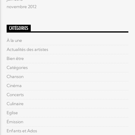
novembre 2012
CATÉGORIES
À la une
Actualités des artistes
Bien être
Catégories
Chanson
Cinéma
Concerts
Culinaire
Eglise
Émission
Enfants et Ados