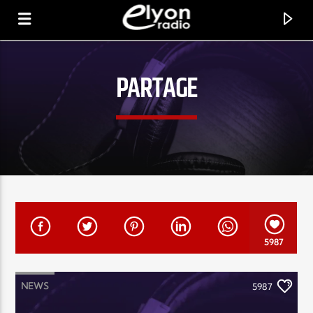
PARTAGE
RADIO ELYON
POSITIVE ET ENCOURAGEANTE !
5987
NEWS
5987