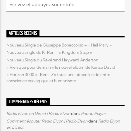
Elyon Live
ARTICLES RÉCENTS
Elyon Kids
Nouveau Single de Giuseppe Bonaccorso – « Hail Mary »
Nouveau single de K-Ren – « Kingdom Step »
Nouveau Single du Révérend Hayward Anderson
« Rien que pour demain » le nouvel album de Kenzo David
« Horizon 3000 » : Kent-Zo trace une utopie lucide entre
conscience écologique et humanisme
COMMENTAIRES RÉCENTS
Radio Elyon en Direct | Radio Elyon
dans
Popup Player
Comment écouter Radio Elyon | Radio Elyon
dans
Radio Elyon
en Direct