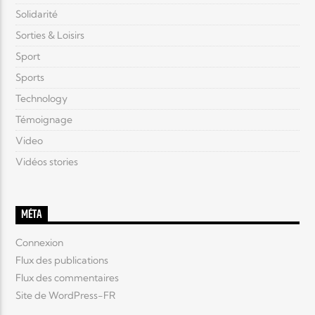
Solidarité
Sorties & Loisirs
Sport
Sports
Technology
Témoignage
Video
Vidéos stories
MÉTA
Connexion
Flux des publications
Flux des commentaires
Site de WordPress-FR