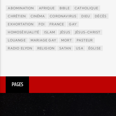
ABOMINATION
AFRIQUE
BIBLE
CATHOLIQUE
CHRÉTIEN
CINÉMA
CORONAVIRUS
DIEU
DÉCÈS
EXHORTATION
FOI
FRANCE
GAY
HOMOSÉXUALITÉ
ISLAM
JÉSUS
JÉSUS-CHRIST
LOUANGE
MARIAGE GAY
MORT
PASTEUR
RADIO ELYON
RELIGION
SATAN
USA
ÉGLISE
PAGES