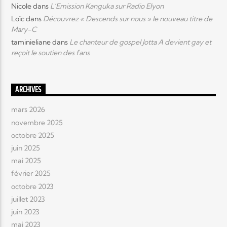
Nicole
dans
L’Emission Kanguka sur Radio Elyon
Loïc
dans
Découvrez « Descends sur nous » le nouveau titre de
Mary-C
taminieliane
dans
Le chanteur de gospel Jotta A devient gay et
reçoit le soutien des fans
ARCHIVES
mars 2026
novembre 2025
octobre 2025
juin 2025
mai 2025
février 2025
octobre 2023
juillet 2023
juin 2023
mai 2023