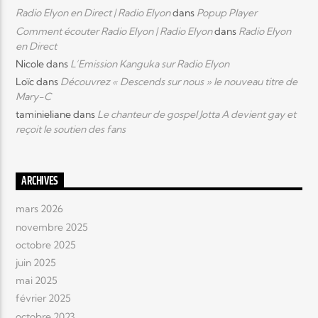
Radio Elyon en Direct | Radio Elyon
dans
Popup Player
Comment écouter Radio Elyon | Radio Elyon
dans
Radio Elyon
en Direct
Nicole
dans
L’Emission Kanguka sur Radio Elyon
Loïc
dans
Découvrez « Descends sur nous » le nouveau titre de
Mary-C
taminieliane
dans
Le chanteur de gospel Jotta A devient gay et
reçoit le soutien des fans
ARCHIVES
mars 2026
novembre 2025
octobre 2025
juin 2025
mai 2025
février 2025
octobre 2023