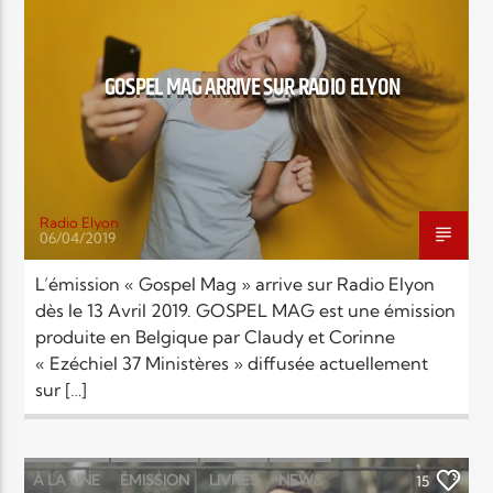
EN CE MOMENT
TITRE
ARTISTE
GOSPEL MAG ARRIVE SUR RADIO ELYON
Radio Elyon
06/04/2019
Radio Elyon
L’émission « Gospel Mag » arrive sur Radio Elyon
dès le 13 Avril 2019. GOSPEL MAG est une émission
produite en Belgique par Claudy et Corinne
Elyon Rhema
« Ezéchiel 37 Ministères » diffusée actuellement
sur […]
Elyon Hits
À LA UNE
ÉMISSION
LIVRES
NEWS
15