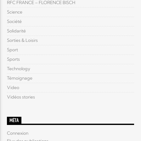
RFC FRANCE – FLORENCE BISCH
Science
Société
Solidarité
Sorties & Loisirs
Sport
Sports
Technology
Témoignage
Video
Vidéos stories
MÉTA
Connexion
Flux des publications