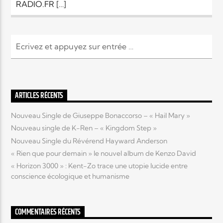
RADIO.FR […]
ARTICLES RÉCENTS
Nouveau Single de Giuseppe Bonaccorso – « Hail Mary »
Nouveau single de K-Ren – « Kingdom Step »
Nouveau Single du Révérend Hayward Anderson
« Rien que pour demain » le nouvel album de Kenzo David
« Horizon 3000 » : Kent-Zo trace une utopie lucide entre
conscience écologique et humanisme
COMMENTAIRES RÉCENTS