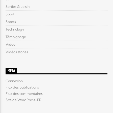
Sorties & Loisirs
Sport
Sports
Technology
Témoignage
Video
Vidéos stories
MÉTA
Connexion
Flux des publications
Flux des commentaires
Site de WordPress-FR