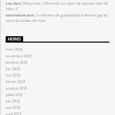
Loïc
dans
Découvrez « Descends sur nous » le nouveau titre de
Mary-C
taminieliane
dans
Le chanteur de gospel Jotta A devient gay et
reçoit le soutien des fans
ARCHIVES
mars 2026
novembre 2025
octobre 2025
juin 2025
mai 2025
février 2025
octobre 2023
juillet 2023
juin 2023
mai 2023
avril 2023