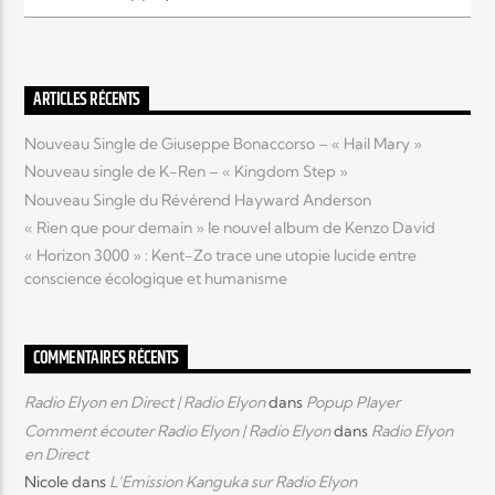
Elyon Live
ARTICLES RÉCENTS
Nouveau Single de Giuseppe Bonaccorso – « Hail Mary »
Elyon Kids
Nouveau single de K-Ren – « Kingdom Step »
Nouveau Single du Révérend Hayward Anderson
« Rien que pour demain » le nouvel album de Kenzo David
« Horizon 3000 » : Kent-Zo trace une utopie lucide entre
conscience écologique et humanisme
COMMENTAIRES RÉCENTS
Radio Elyon en Direct | Radio Elyon
dans
Popup Player
Comment écouter Radio Elyon | Radio Elyon
dans
Radio Elyon
en Direct
Nicole
dans
L’Emission Kanguka sur Radio Elyon