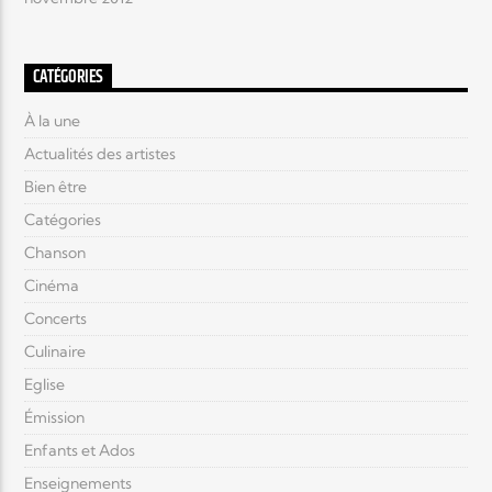
CATÉGORIES
À la une
Actualités des artistes
Bien être
Catégories
Chanson
Cinéma
Concerts
Culinaire
Eglise
Émission
Enfants et Ados
Enseignements