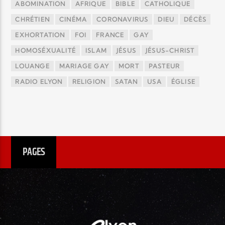
ABOMINATION
AFRIQUE
BIBLE
CATHOLIQUE
CHRÉTIEN
CINÉMA
CORONAVIRUS
DIEU
DÉCÈS
EXHORTATION
FOI
FRANCE
GAY
HOMOSÉXUALITÉ
ISLAM
JÉSUS
JÉSUS-CHRIST
LOUANGE
MARIAGE GAY
MORT
PASTEUR
RADIO ELYON
RELIGION
SATAN
USA
ÉGLISE
PAGES