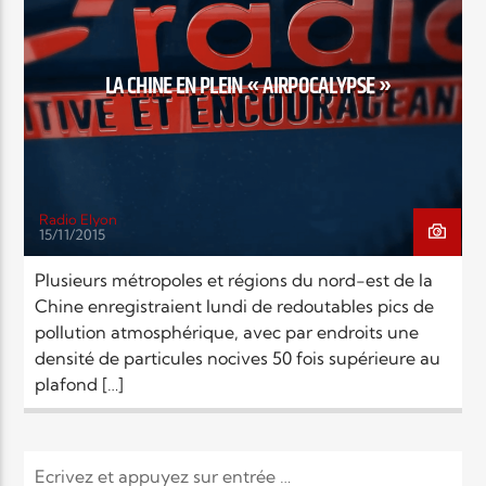
EN CE MOMENT
TITRE
ARTISTE
LA CHINE EN PLEIN « AIRPOCALYPSE »
Radio Elyon
15/11/2015
Radio Elyon
Plusieurs métropoles et régions du nord-est de la
Chine enregistraient lundi de redoutables pics de
pollution atmosphérique, avec par endroits une
Elyon Rhema
densité de particules nocives 50 fois supérieure au
plafond […]
Elyon Hits