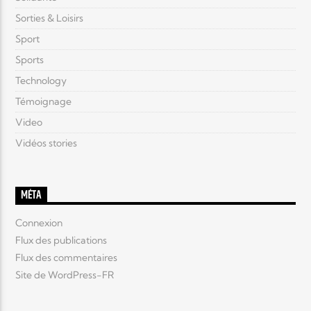
Sorties & Loisirs
Sport
Sports
Technology
Témoignage
Video
Vidéos stories
MÉTA
Connexion
Flux des publications
Flux des commentaires
Site de WordPress-FR