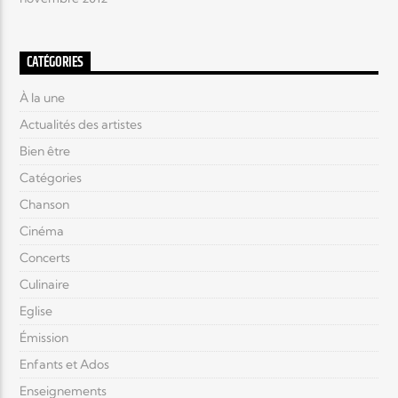
CATÉGORIES
À la une
Actualités des artistes
Bien être
Catégories
Chanson
Cinéma
Concerts
Culinaire
Eglise
Émission
Enfants et Ados
Enseignements