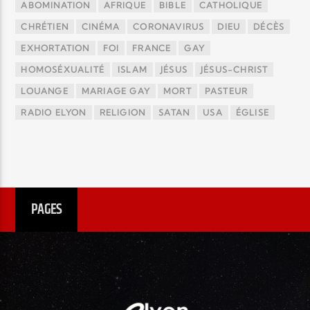
ABOMINATION
AFRIQUE
BIBLE
CATHOLIQUE
CHRÉTIEN
CINÉMA
CORONAVIRUS
DIEU
DÉCÈS
EXHORTATION
FOI
FRANCE
GAY
HOMOSÉXUALITÉ
ISLAM
JÉSUS
JÉSUS-CHRIST
LOUANGE
MARIAGE GAY
MORT
PASTEUR
RADIO ELYON
RELIGION
SATAN
USA
ÉGLISE
PAGES