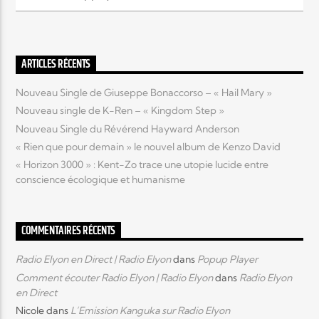
Elyon Live
ARTICLES RÉCENTS
Nouveau Single de Giuseppe Bonaccorso – « Hail Mary »
Elyon Kids
Nouveau single de K-Ren – « Kingdom Step »
Nouveau Single du Révérend Hayward Anderson
« Rien que pour demain » le nouvel album de Kenzo David
« Horizon 3000 » : Kent-Zo trace une utopie lucide entre
conscience écologique et humanisme
COMMENTAIRES RÉCENTS
Radio Elyon en Direct | Radio Elyon
dans
Popup Player
Comment écouter Radio Elyon | Radio Elyon
dans
Radio Elyon
en Direct
Nicole
dans
L’Emission Kanguka sur Radio Elyon