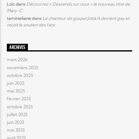
Loïc
dans
Découvrez « Descends sur nous » le nouveau titre de
Mary-C
taminieliane
dans
Le chanteur de gospel Jotta A devient gay et
reçoit le soutien des fans
ARCHIVES
mars 2026
novembre 2025
octobre 2025
juin 2025
mai 2025
février 2025
octobre 2023
juillet 2023
juin 2023
mai 2023
avril 2023