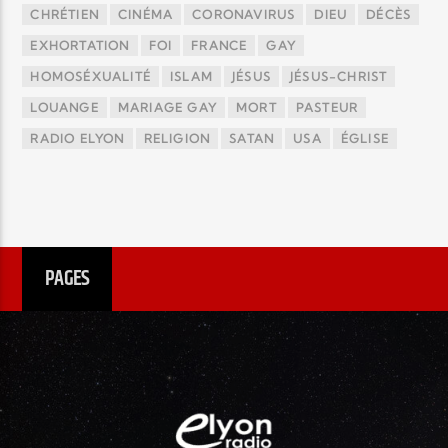
CHRÉTIEN
CINÉMA
CORONAVIRUS
DIEU
DÉCÈS
EXHORTATION
FOI
FRANCE
GAY
HOMOSÉXUALITÉ
ISLAM
JÉSUS
JÉSUS-CHRIST
LOUANGE
MARIAGE GAY
MORT
PASTEUR
RADIO ELYON
RELIGION
SATAN
USA
ÉGLISE
PAGES