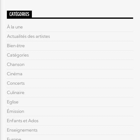
CATÉGORIES
À la une
Actualités des artistes
Bien être
Catégories
Chanson
Cinéma
Concerts
Culinaire
Eglise
Émission
Enfants et Ados
Enseignements
Europe