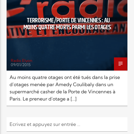
EN CE MOMENT
TITRE
ARTISTE
TERRORISME/PORTE DE VINCENNES : AU
MOINS QUATRE MORTS PARMI LES OTAGES
Radio Elyon
09/01/2015
Radio Elyon
Au moins quatre otages ont été tués dans la prise
d’otages menée par Amedy Coulibaly dans un
supermarché casher de la Porte de Vincennes à
Elyon Rhema
Paris. Le preneur d’otage a […]
Elyon Hits