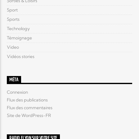
Sorties & Loisirs
Sport
Sports
Technology
Témoignage
Video
Vidéos stories
MÉTA
Connexion
Flux des publications
Flux des commentaires
Site de WordPress-FR
RADIO ELYON SUR VOTRE SITE