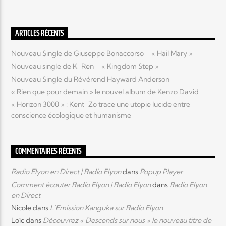
Elyon Live
ARTICLES RÉCENTS
Nouveau Single de Giuseppe Bonaccorso – « Hail Mary »
Nouveau single de K-Ren – « Kingdom Step »
Elyon Kids
Nouveau Single du Révérend Hayward Anderson
« Rien que pour demain » le nouvel album de Kenzo David
« Horizon 3000 » : Kent-Zo trace une utopie lucide entre
conscience écologique et humanisme
COMMENTAIRES RÉCENTS
Radio Elyon en Direct | Radio Elyon
dans
Popup Player
Comment écouter Radio Elyon | Radio Elyon
dans
Radio Elyon
en Direct
Nicole
dans
L’Emission Kanguka sur Radio Elyon
Loïc
dans
Découvrez « Descends sur nous » le nouveau titre de