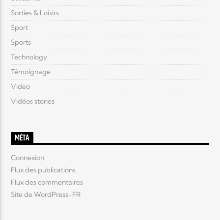
Sorties & Loisirs
Sport
Sports
Technology
Témoignage
Video
Vidéos stories
MÉTA
Connexion
Flux des publications
Flux des commentaires
Site de WordPress-FR