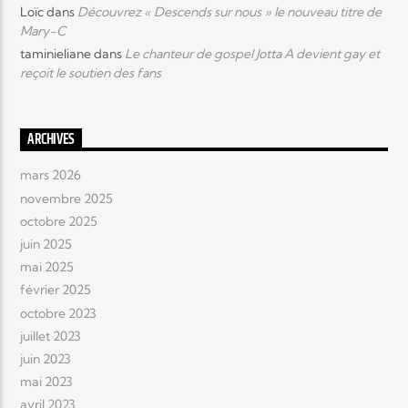
Loïc
dans
Découvrez « Descends sur nous » le nouveau titre de
Mary-C
taminieliane
dans
Le chanteur de gospel Jotta A devient gay et
reçoit le soutien des fans
ARCHIVES
mars 2026
novembre 2025
octobre 2025
juin 2025
mai 2025
février 2025
octobre 2023
juillet 2023
juin 2023
mai 2023
avril 2023