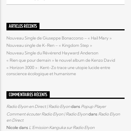
Elyon Live
ARTICLES RÉCENTS
Nouveau Single de Giuseppe Bonaccorso – « Hail Mary »
Elyon Kids
Nouveau single de K-Ren – « Kingdom Step »
Nouveau Single du Révérend Hayward Anderson
« Rien que pour demain » le nouvel album de Kenzo David
« Horizon 3000 » : Kent-Zo trace une utopie lucide entre
conscience écologique et humanisme
COMMENTAIRES RÉCENTS
Radio Elyon en Direct | Radio Elyon
dans
Popup Player
Comment écouter Radio Elyon | Radio Elyon
dans
Radio Elyon
en Direct
Nicole
dans
L’Emission Kanguka sur Radio Elyon