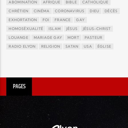
ABOMINATION
AFRIQUE
BIBLE
CATHOLIQUE
CHRÉTIEN
CINÉMA
CORONAVIRUS
DIEU
DÉCÈS
EXHORTATION
FOI
FRANCE
GAY
HOMOSÉXUALITÉ
ISLAM
JÉSUS
JÉSUS-CHRIST
LOUANGE
MARIAGE GAY
MORT
PASTEUR
RADIO ELYON
RELIGION
SATAN
USA
ÉGLISE
PAGES