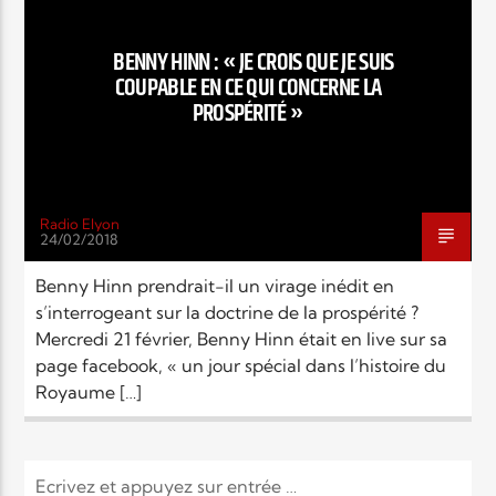
EN CE MOMENT
TITRE
BENNY HINN : « JE CROIS QUE JE SUIS
ARTISTE
COUPABLE EN CE QUI CONCERNE LA
PROSPÉRITÉ »
Radio Elyon
24/02/2018
Radio Elyon
Benny Hinn prendrait-il un virage inédit en
s’interrogeant sur la doctrine de la prospérité ?
Mercredi 21 février, Benny Hinn était en live sur sa
Elyon Rhema
page facebook, « un jour spécial dans l’histoire du
Royaume […]
Elyon Hits