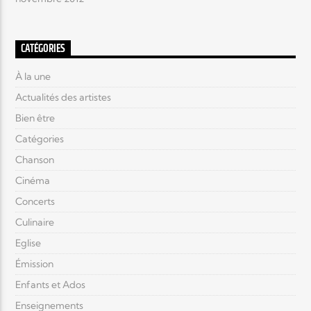
CATÉGORIES
À la une
Actualités des artistes
Bien être
Catégories
Chanson
Cinéma
Concerts
Culinaire
Eglise
Émission
Enfants et Ados
Enseignements