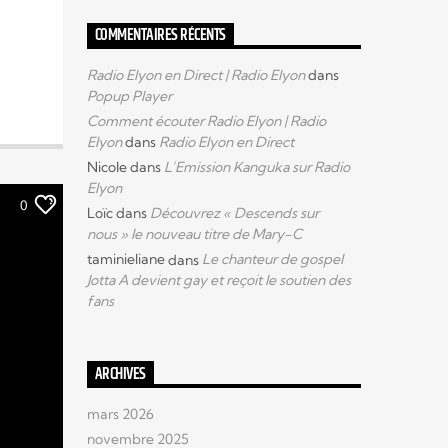
COMMENTAIRES RÉCENTS
Radio Elyon en Direct | Radio Elyon
dans
Popup Player
Comment écouter Radio Elyon | Radio
Elyon
dans
Radio Elyon en Direct
Nicole
dans
L’Emission Kanguka sur Radio
Elyon
0
Loïc
dans
Découvrez « Descends sur
nous » le nouveau titre de Mary-C
taminieliane
dans
Le chanteur de gospel
Jotta A devient gay et reçoit le soutien des
fans
ARCHIVES
mars 2026
novembre 2025