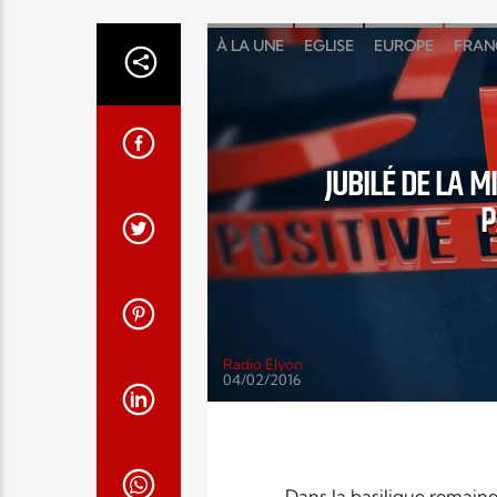
À LA UNE
EGLISE
EUROPE
FRAN
JUBILÉ DE LA 
P
Radio Elyon
04/02/2016
Dans la basilique romain