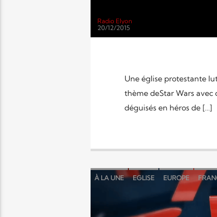
Radio Elyon
20/12/2015
Une église protestante lut
thème deStar Wars avec de
déguisés en héros de […]
À LA UNE
EGLISE
EUROPE
FRAN