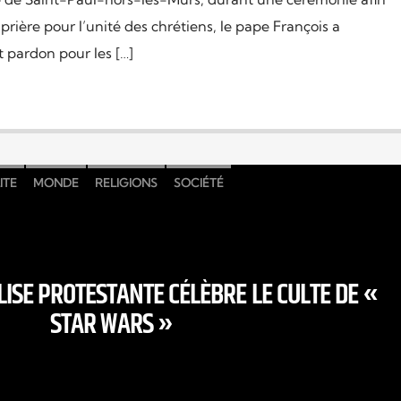
prière pour l’unité des chrétiens, le pape François a
 pardon pour les […]
ITE
MONDE
RELIGIONS
SOCIÉTÉ
LISE PROTESTANTE CÉLÈBRE LE CULTE DE «
STAR WARS »