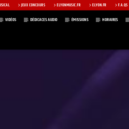
USICAL
JEUX CONCOURS
ELYONMUSIC.FR
ELYON.FR
F.A.QS
VIDÉOS
DÉDICACES AUDIO
ÉMISSIONS
HORAIRES
T