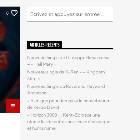
0
ARTICLES RÉCENTS
Nouveau Single de Giuseppe Bonaccorso
– « Hail Mary »
Nouveau single de K-Ren – « Kingdom
Step »
Nouveau Single du Révérend Hayward
Anderson
« Rien que pour demain » le nouvel album
de Kenzo David
« Horizon 3000 » : Kent-Zo trace une
utopie lucide entre conscience écologique
et humanisme