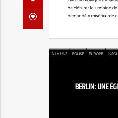
de clôturer la semaine de 
demandé « miséricorde et
À LA UNE
EGLISE
EUROPE
INSOL
BERLIN: UNE ÉG