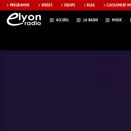
PROGRAMME
VIDÉOS
ÉQUIPE
BLOG
CLASSEMENT M
ACCUEIL
LA RADIO
MUSIC
EN CE MOMEN
RADIO ELYON
TITRE
POSITIVE ET
ARTISTE
ENCOURAGEANTE !