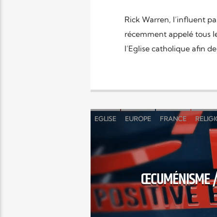
Rick Warren, l’influent p
récemment appelé tous les
l’Eglise catholique afin de 
EGLISE
EUROPE
FRANCE
RELIG
ŒCUMÉNISME / 