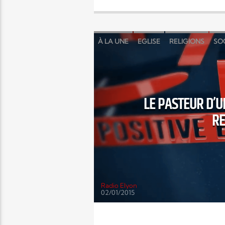
À LA UNE
EGLISE
RELIGIONS
SO
LE PASTEUR D’
RE
Radio Elyon
02/01/2015