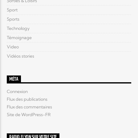
Sorties & Loisirs
Sport
Sports
Technology
Témoignage
Video
Vidéos stories
MÉTA
Connexion
Flux des publications
Flux des commentaires
Site de WordPress-FR
RADIO ELYON SUR VOTRE SITE