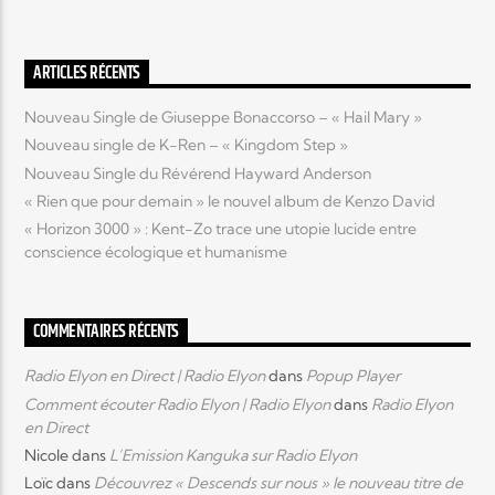
Elyon Live
ARTICLES RÉCENTS
Nouveau Single de Giuseppe Bonaccorso – « Hail Mary »
Nouveau single de K-Ren – « Kingdom Step »
Elyon Kids
Nouveau Single du Révérend Hayward Anderson
« Rien que pour demain » le nouvel album de Kenzo David
« Horizon 3000 » : Kent-Zo trace une utopie lucide entre
conscience écologique et humanisme
COMMENTAIRES RÉCENTS
Radio Elyon en Direct | Radio Elyon
dans
Popup Player
Comment écouter Radio Elyon | Radio Elyon
dans
Radio Elyon
en Direct
Nicole
dans
L’Emission Kanguka sur Radio Elyon
Loïc
dans
Découvrez « Descends sur nous » le nouveau titre de