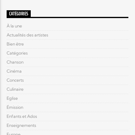
CATÉGORIES
À la une
Actualités des artistes
Bien être
Catégories
Chanson
Cinéma
Concerts
Culinaire
Eglise
Émission
Enfants et Ados
Enseignements
Europe