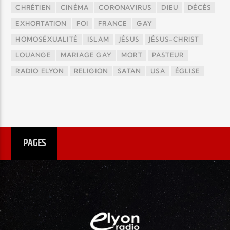
CHRÉTIEN
CINÉMA
CORONAVIRUS
DIEU
DÉCÈS
EXHORTATION
FOI
FRANCE
GAY
HOMOSÉXUALITÉ
ISLAM
JÉSUS
JÉSUS-CHRIST
LOUANGE
MARIAGE GAY
MORT
PASTEUR
RADIO ELYON
RELIGION
SATAN
USA
ÉGLISE
PAGES