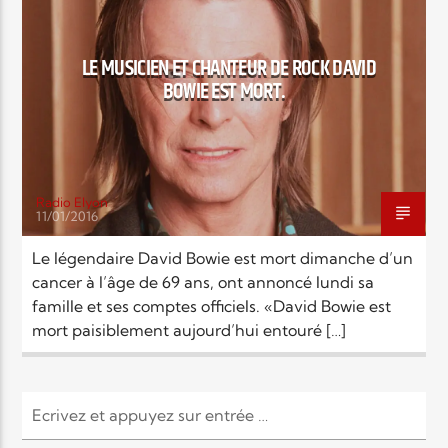
EN CE MOMENT
TITRE
ARTISTE
LE MUSICIEN ET CHANTEUR DE ROCK DAVID
BOWIE EST MORT.
Radio Elyon
11/01/2016
Radio Elyon
Le légendaire David Bowie est mort dimanche d’un
cancer à l’âge de 69 ans, ont annoncé lundi sa
famille et ses comptes officiels. «David Bowie est
Elyon Rhema
mort paisiblement aujourd’hui entouré […]
Elyon Hits