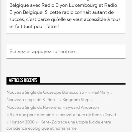
Belgique avec Radio Elyon Luxembourg et Radio
Elyon Belgique. Si cette radio connaît autant de
Elyon Live
succès, c’est parce qu’elle se veut accessible à tous
et fait tout pour l’être !
Elyon Kids
ARTICLES RÉCENTS
Nouveau Single de Giuseppe Bonaccorso – « Hail Mary »
Nouveau single de K-Ren – « Kingdom Step »
Nouveau Single du Révérend Hayward Anderson
« Rien que pour demain » le nouvel album de Kenzo David
« Horizon 3000 » : Kent-Zo trace une utopie lucide entre
conscience écologique et humanisme