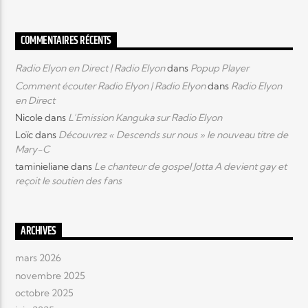
COMMENTAIRES RÉCENTS
Radio Elyon en Direct | Radio Elyon
dans
Popup Player
Comment écouter Radio Elyon | Radio Elyon
dans
Radio Elyon
en Direct
Nicole
dans
L’Emission Kanguka sur Radio Elyon
Loïc
dans
Découvrez « Descends sur nous » le nouveau titre de
Mary-C
taminieliane
dans
Le chanteur de gospel Jotta A devient gay et
reçoit le soutien des fans
ARCHIVES
mars 2026
novembre 2025
octobre 2025