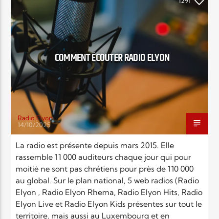
EN CE MOMENT
1291
TITRE
ARTISTE
COMMENT ÉCOUTER RADIO ELYON
Radio Elyon
Radio Elyon
14/10/2025
La radio est présente depuis mars 2015. Elle
rassemble 11 000 auditeurs chaque jour qui pour
Elyon Rhema
moitié ne sont pas chrétiens pour près de 110 000
au global. Sur le plan national, 5 web radios (Radio
Elyon , Radio Elyon Rhema, Radio Elyon Hits, Radio
Elyon Hits
Elyon Live et Radio Elyon Kids présentes sur tout le
territoire, mais aussi au Luxembourg et en