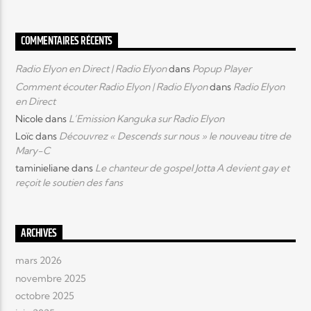
COMMENTAIRES RÉCENTS
Radio Elyon en Direct | Radio Elyon
dans
Popup Player
Comment écouter Radio Elyon | Radio Elyon
dans
Radio Elyon
en Direct
Nicole
dans
L’Emission Kanguka sur Radio Elyon
Loïc
dans
Découvrez « Descends sur nous » le nouveau titre de
Mary-C
taminieliane
dans
Le chanteur de gospel Jotta A devient gay et
reçoit le soutien des fans
ARCHIVES
mars 2026
novembre 2025
octobre 2025