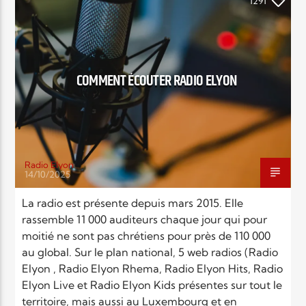
EN CE MOMENT
1291
TITRE
ARTISTE
COMMENT ÉCOUTER RADIO ELYON
Radio Elyon
Radio Elyon
14/10/2025
La radio est présente depuis mars 2015. Elle
rassemble 11 000 auditeurs chaque jour qui pour
Elyon Rhema
moitié ne sont pas chrétiens pour près de 110 000
au global. Sur le plan national, 5 web radios (Radio
Elyon , Radio Elyon Rhema, Radio Elyon Hits, Radio
Elyon Hits
Elyon Live et Radio Elyon Kids présentes sur tout le
territoire, mais aussi au Luxembourg et en