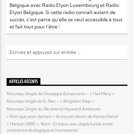
Belgique avec Radio Elyon Luxembourg et Radio
Elyon Belgique. Si cette radio connaît autant de
Elyon Live
succès, c’est parce qu’elle se veut accessible à tous
et fait tout pour l’être !
Elyon Kids
ARTICLES RÉCENTS
Nouveau Single de Giuseppe Bonaccorso – « Hail Mary »
Nouveau single de K-Ren – « Kingdom Step »
Nouveau Single du Révérend Hayward Anderson
« Rien que pour demain » le nouvel album de Kenzo David
« Horizon 3000 » : Kent-Zo trace une utopie lucide entre
conscience écologique et humanisme