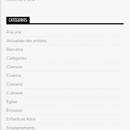
CATÉGORIES
À la une
Actualités des artistes
Bien être
Catégories
Chanson
Cinéma
Concerts
Culinaire
Eglise
Émission
Enfants et Ados
Enseignements