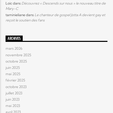
Loïc
dans
Découvrez « Descends sur nous » le nouveau titre de
Mary-C
taminieliane
dans
Le chanteur de gospel Jotta A devient gay et
reçoit le soutien des fans
ARCHIVES
mars 2026
novembre 2025
octobre 2025
juin 2025
mai 2025
février 2025
octobre 2023
juillet 2023
juin 2023
mai 2023
avril 2023