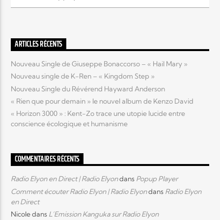
Elyon Live
ARTICLES RÉCENTS
Nouveau Single de Giuseppe Bonaccorso – « Hail Mary »
Elyon Kids
Nouveau single de K-Ren – « Kingdom Step »
Nouveau Single du Révérend Hayward Anderson
« Rien que pour demain » le nouvel album de Kenzo David
« Horizon 3000 » : Kent-Zo trace une utopie lucide entre
conscience écologique et humanisme
COMMENTAIRES RÉCENTS
Radio Elyon en Direct | Radio Elyon
dans
Popup Player
Comment écouter Radio Elyon | Radio Elyon
dans
Radio Elyon
en Direct
Nicole
dans
L’Emission Kanguka sur Radio Elyon