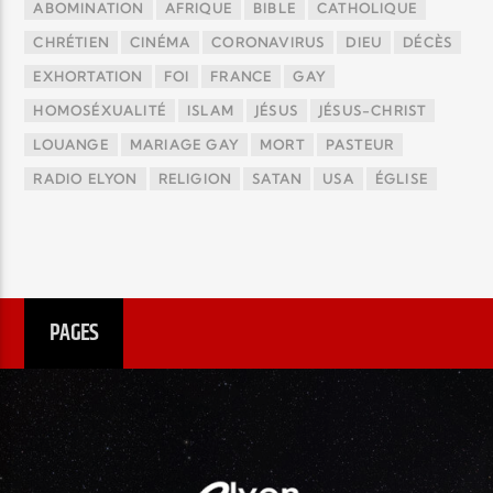
ABOMINATION
AFRIQUE
BIBLE
CATHOLIQUE
CHRÉTIEN
CINÉMA
CORONAVIRUS
DIEU
DÉCÈS
EXHORTATION
FOI
FRANCE
GAY
HOMOSÉXUALITÉ
ISLAM
JÉSUS
JÉSUS-CHRIST
LOUANGE
MARIAGE GAY
MORT
PASTEUR
RADIO ELYON
RELIGION
SATAN
USA
ÉGLISE
PAGES