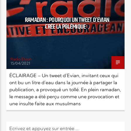
EN CE MOMENT
TITRE
ARTISTE
RAMADAN : POURQUOI UN TWEET D’EVIAN
CRÉE LA POLÉMIQUE
Radio Elyon
15/04/2021
Radio Elyon
ÉCLAIRAGE – Un tweet d’Evian, invitant ceux qui
ont bu un litre d’eau dans la journée à partager la
publication, a provoqué un tollé. En plein ramadan,
Elyon Rhema
le message a été perçu comme une provocation et
une insulte faite aux musulmans
Elyon Hits