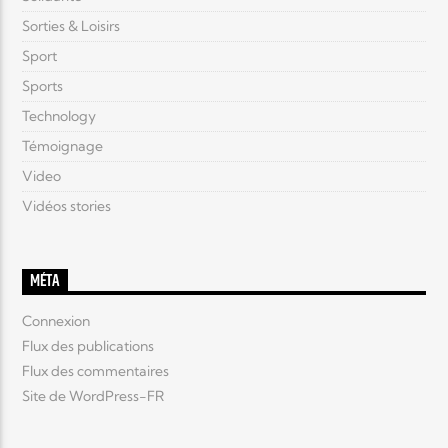
Sorties & Loisirs
Sport
Sports
Technology
Témoignage
Video
Vidéos stories
MÉTA
Connexion
Flux des publications
Flux des commentaires
Site de WordPress-FR