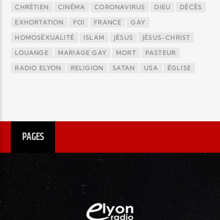
CHRÉTIEN
CINÉMA
CORONAVIRUS
DIEU
DÉCÈS
EXHORTATION
FOI
FRANCE
GAY
HOMOSÉXUALITÉ
ISLAM
JÉSUS
JÉSUS-CHRIST
LOUANGE
MARIAGE GAY
MORT
PASTEUR
RADIO ELYON
RELIGION
SATAN
USA
ÉGLISE
PAGES