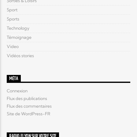
Sorties & Loisirs
Sport
Sports
Technology
Témoignage
Video
Vidéos stories
MÉTA
Connexion
Flux des publications
Flux des commentaires
Site de WordPress-FR
RADIO ELYON SUR VOTRE SITE