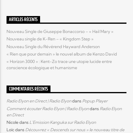
Elyon Live
ARTICLES RÉCENTS
Nouveau Single de Giuseppe Bonaccorso – « Hail Mary »
Nouveau single de K-Ren – « Kingdom Step »
Elyon Kids
Nouveau Single du Révérend Hayward Anderson
« Rien que pour demain » le nouvel album de Kenzo David
« Horizon 3000 » : Kent-Zo trace une utopie lucide entre
conscience écologique et humanisme
COMMENTAIRES RÉCENTS
Radio Elyon en Direct | Radio Elyon
dans
Popup Player
Comment écouter Radio Elyon | Radio Elyon
dans
Radio Elyon
en Direct
Nicole
dans
L’Emission Kanguka sur Radio Elyon
Loïc
dans
Découvrez « Descends sur nous » le nouveau titre de