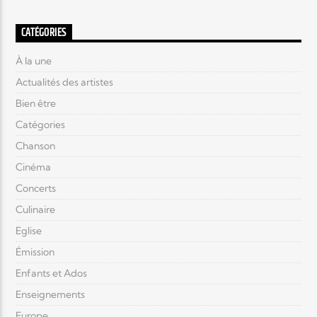
CATÉGORIES
À la une
Actualités des artistes
Bien être
Catégories
Chanson
Cinéma
Concerts
Culinaire
Eglise
Émission
Enfants et Ados
Enseignements
Europe