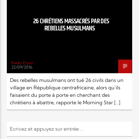
EN CE MOMENT
TITRE
ARTISTE
26 CHRÉTIENS MASSACRÉS PAR DES
REBELLES MUSULMANS
Radio Elyon
22/09/2016
Radio Elyon
Des rebelles musulmans ont tué 26 civils dans un
village en République centrafricaine, alors qu’ils
faisaient du porte à porte en cherchant des
Elyon Rhema
chrétiens à abattre, rapporte le Morning Star […]
Elyon Hits