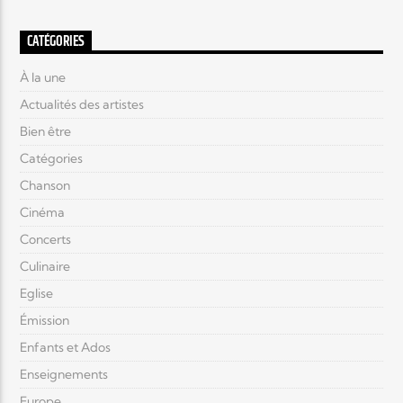
CATÉGORIES
À la une
Actualités des artistes
Bien être
Catégories
Chanson
Cinéma
Concerts
Culinaire
Eglise
Émission
Enfants et Ados
Enseignements
Europe