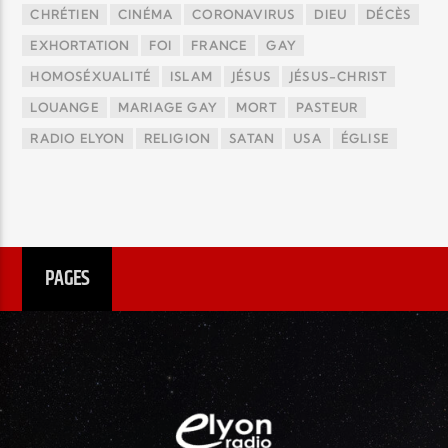
CHRÉTIEN
CINÉMA
CORONAVIRUS
DIEU
DÉCÈS
EXHORTATION
FOI
FRANCE
GAY
HOMOSÉXUALITÉ
ISLAM
JÉSUS
JÉSUS-CHRIST
LOUANGE
MARIAGE GAY
MORT
PASTEUR
RADIO ELYON
RELIGION
SATAN
USA
ÉGLISE
PAGES