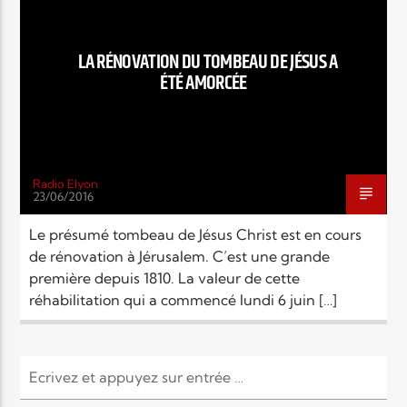
EN CE MOMENT
TITRE
ARTISTE
LA RÉNOVATION DU TOMBEAU DE JÉSUS A
ÉTÉ AMORCÉE
Radio Elyon
23/06/2016
Radio Elyon
Le présumé tombeau de Jésus Christ est en cours
de rénovation à Jérusalem. C’est une grande
première depuis 1810. La valeur de cette
Elyon Rhema
réhabilitation qui a commencé lundi 6 juin […]
Elyon Hits