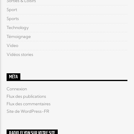
Sorties & Loisirs
Sport
Sports
Technology
Témoignage
Video
Vidéos stories
MÉTA
Connexion
Flux des publications
Flux des commentaires
Site de WordPress-FR
RADIO ELYON SUR VOTRE SITE