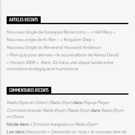
Elyon Live
ARTICLES RÉCENTS
Nouveau Single de Giuseppe Bonaccorso – « Hail Mary »
Nouveau single de K-Ren – « Kingdom Step »
Elyon Kids
Nouveau Single du Révérend Hayward Anderson
« Rien que pour demain » le nouvel album de Kenzo David
« Horizon 3000 » : Kent-Zo trace une utopie lucide entre
conscience écologique et humanisme
COMMENTAIRES RÉCENTS
Radio Elyon en Direct | Radio Elyon
dans
Popup Player
Comment écouter Radio Elyon | Radio Elyon
dans
Radio Elyon
en Direct
Nicole
dans
L’Emission Kanguka sur Radio Elyon
Loïc
dans
Découvrez « Descends sur nous » le nouveau titre de