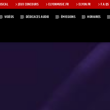
USICAL
JEUX CONCOURS
ELYONMUSIC.FR
ELYON.FR
F.A.QS
VIDÉOS
DÉDICACES AUDIO
ÉMISSIONS
HORAIRES
T