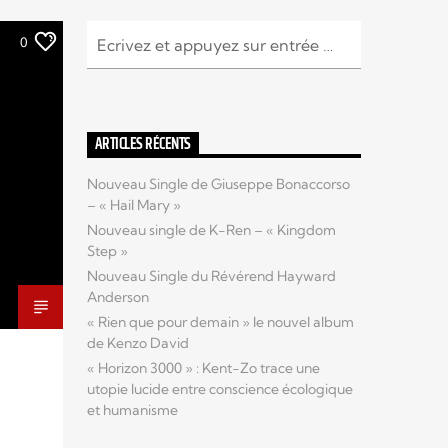
0
ARTICLES RÉCENTS
Nouveau Single de Giuseppe Bonaccorso
– « Hail Mary »
Nouveau single de K-Ren – « Kingdom
Step »
Nouveau Single du Révérend Hayward
Anderson
« Rien que pour demain » le nouvel album
de Kenzo David
« Horizon 3000 » : Kent-Zo trace une
utopie lucide entre conscience écologique
et humanisme