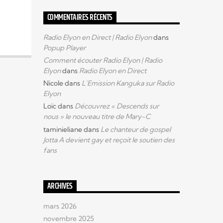
COMMENTAIRES RÉCENTS
Radio Elyon en Direct | Radio Elyon
dans
Popup Player
Comment écouter Radio Elyon | Radio
Elyon
dans
Radio Elyon en Direct
Nicole
dans
L’Emission Kanguka sur Radio
Elyon
Loïc
dans
Découvrez « Descends sur
nous » le nouveau titre de Mary-C
taminieliane
dans
Le chanteur de gospel
Jotta A devient gay et reçoit le soutien des
fans
ARCHIVES
mars 2026
novembre 2025