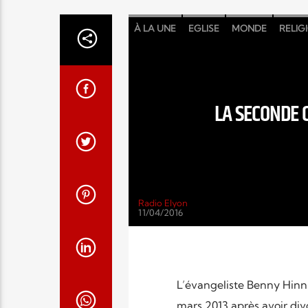
À LA UNE
EGLISE
MONDE
RELIG
LA SECONDE 
Radio Elyon
11/04/2016
L’évangeliste Benny Hinn
mars 2013 après avoir div