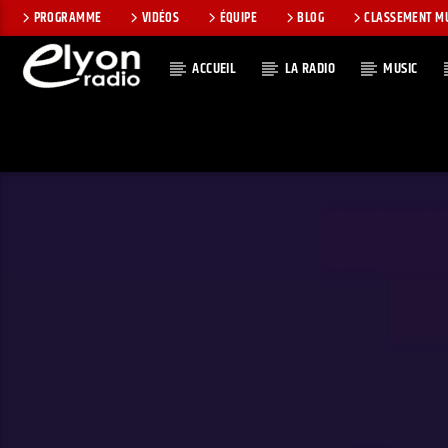
PROGRAMME
VIDÉOS
ÉQUIPE
BLOG
CLASSEMENT M
ACCUEIL
LA RADIO
MUSIC
EN CE MOMEN
RADIO ELYON
TITRE
POSITIVE ET
ARTISTE
ENCOURAGEANTE !