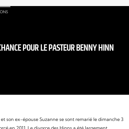
IONS
CHANCE POUR LE PASTEUR BENNY HINN
 et son ex-épouse Suzanne se sont remarié le dimanche 3
orcé en 2011. Le divorce des Hinns a été largement