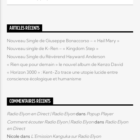
Elyon Live
ARTICLES RÉCENTS
Nouveau Single de Giuseppe Bonaccorso – « Hail Mary »
Elyon Kids
Nouveau single de K-Ren – « Kingdom Step »
Nouveau Single du Révérend Hayward Anderson
« Rien que pour demain » le nouvel album de Kenzo David
« Horizon 3000 » : Kent-Zo trace une utopie lucide entre
conscience écologique et humanisme
COMMENTAIRES RÉCENTS
Radio Elyon en Direct | Radio Elyon
dans
Popup Player
Comment écouter Radio Elyon | Radio Elyon
dans
Radio Elyon
en Direct
Nicole
dans
L’Emission Kanguka sur Radio Elyon