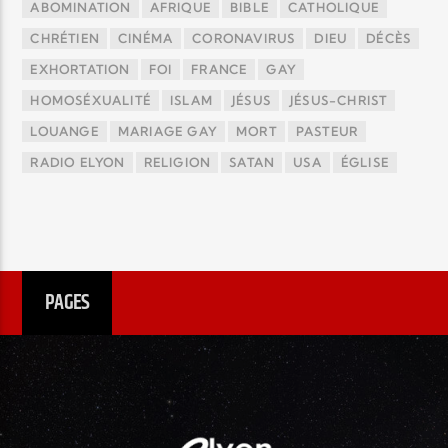
ABOMINATION
AFRIQUE
BIBLE
CATHOLIQUE
CHRÉTIEN
CINÉMA
CORONAVIRUS
DIEU
DÉCÈS
EXHORTATION
FOI
FRANCE
GAY
HOMOSÉXUALITÉ
ISLAM
JÉSUS
JÉSUS-CHRIST
LOUANGE
MARIAGE GAY
MORT
PASTEUR
RADIO ELYON
RELIGION
SATAN
USA
ÉGLISE
PAGES