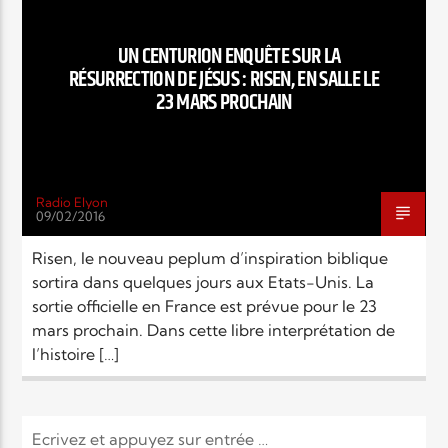
EN CE MOMENT
TITRE
UN CENTURION ENQUÊTE SUR LA
ARTISTE
RÉSURRECTION DE JÉSUS : RISEN, EN SALLE LE
23 MARS PROCHAIN
Radio Elyon
09/02/2016
Radio Elyon
Risen, le nouveau peplum d’inspiration biblique
sortira dans quelques jours aux Etats-Unis. La
sortie officielle en France est prévue pour le 23
Elyon Rhema
mars prochain. Dans cette libre interprétation de
l’histoire […]
Elyon Hits