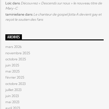
Loïc
dans
Découvrez « Descends sur nous » le nouveau titre de
Mary-C
taminieliane
dans
Le chanteur de gospel Jotta A devient gay et
reçoit le soutien des fans
ARCHIVES
mars 2026
novembre 2025
octobre 2025
juin 2025
mai 2025
février 2025
octobre 2023
juillet 2023
juin 2023
mai 2023
avril 2023