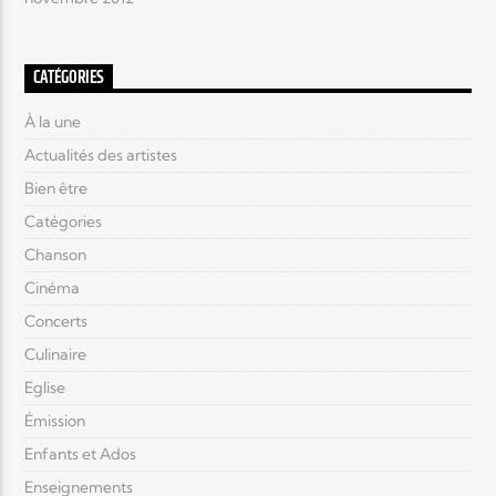
CATÉGORIES
À la une
Actualités des artistes
Bien être
Catégories
Chanson
Cinéma
Concerts
Culinaire
Eglise
Émission
Enfants et Ados
Enseignements