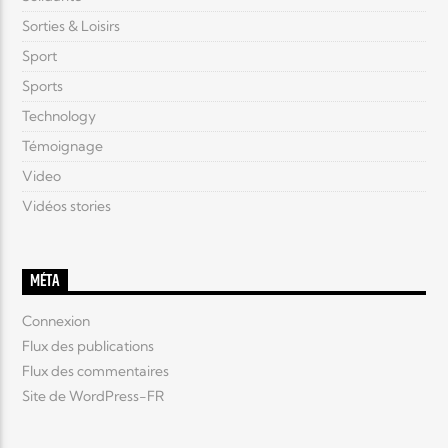
Sorties & Loisirs
Sport
Sports
Technology
Témoignage
Video
Vidéos stories
MÉTA
Connexion
Flux des publications
Flux des commentaires
Site de WordPress-FR