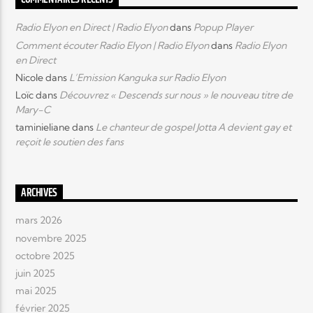
COMMENTAIRES RÉCENTS
Radio Elyon en Direct | Radio Elyon
dans
Popup Player
Comment écouter Radio Elyon | Radio Elyon
dans
Radio Elyon
en Direct
Nicole
dans
L’Emission Kanguka sur Radio Elyon
Loïc
dans
Découvrez « Descends sur nous » le nouveau titre de
Mary-C
taminieliane
dans
Le chanteur de gospel Jotta A devient gay et
reçoit le soutien des fans
ARCHIVES
mars 2026
novembre 2025
octobre 2025
juin 2025
mai 2025
février 2025