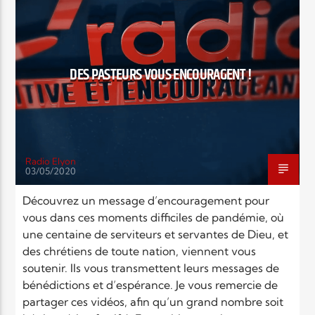
MONDE
RELIGIONS
Elyon Live
DES PASTEURS VOUS ENCOURAGENT !
Elyon Kids
Radio Elyon
03/05/2020
Découvrez un message d’encouragement pour
vous dans ces moments difficiles de pandémie, où
une centaine de serviteurs et servantes de Dieu, et
des chrétiens de toute nation, viennent vous
soutenir. Ils vous transmettent leurs messages de
bénédictions et d’espérance. Je vous remercie de
partager ces vidéos, afin qu’un grand nombre soit