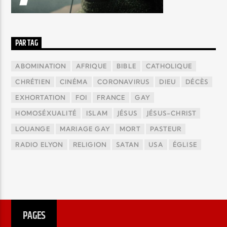
PAR TAG
ABOMINATION
AFRIQUE
BIBLE
CATHOLIQUE
CHRÉTIEN
CINÉMA
CORONAVIRUS
DIEU
DÉCÈS
EXHORTATION
FOI
FRANCE
GAY
HOMOSÉXUALITÉ
ISLAM
JÉSUS
JÉSUS-CHRIST
LOUANGE
MARIAGE GAY
MORT
PASTEUR
RADIO ELYON
RELIGION
SATAN
USA
ÉGLISE
PAGES