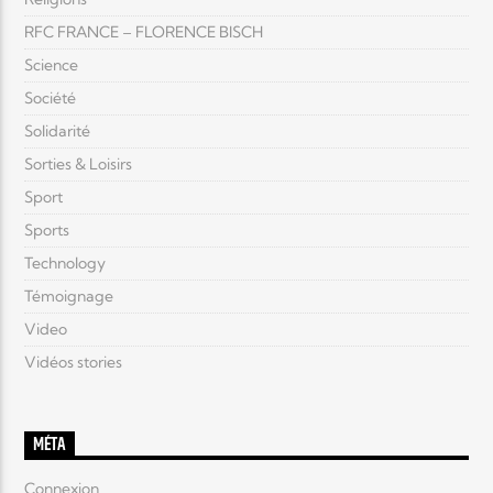
RFC FRANCE – FLORENCE BISCH
Science
Société
Solidarité
Sorties & Loisirs
Sport
Sports
Technology
Témoignage
Video
Vidéos stories
MÉTA
Connexion