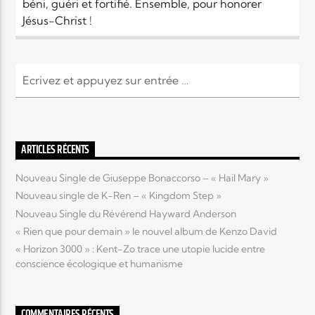
béni, guéri et fortifié. Ensemble, pour honorer
Jésus-Christ !
ARTICLES RÉCENTS
Nouveau Single de Giuseppe Bonaccorso – « Hail Mary »
Nouveau single de K-Ren – « Kingdom Step »
Nouveau Single du Révérend Hayward Anderson
« Rien que pour demain » le nouvel album de Kenzo David
« Horizon 3000 » : Kent-Zo trace une utopie lucide entre
conscience écologique et humanisme