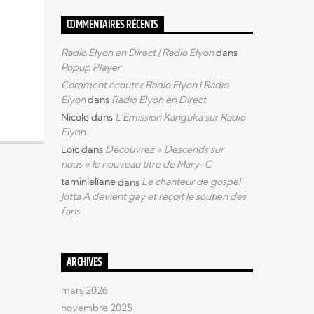
COMMENTAIRES RÉCENTS
Radio Elyon en Direct | Radio Elyon
dans
Popup Player
Comment écouter Radio Elyon | Radio
Elyon
dans
Radio Elyon en Direct
Nicole
dans
L’Emission Kanguka sur Radio
Elyon
Loïc
dans
Découvrez « Descends sur
nous » le nouveau titre de Mary-C
taminieliane
dans
Le chanteur de gospel
Jotta A devient gay et reçoit le soutien des
fans
ARCHIVES
mars 2026
novembre 2025