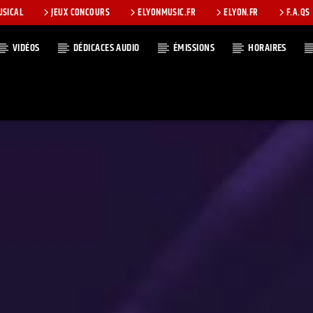
USICAL
JEUX CONCOURS
ELYONMUSIC.FR
ELYON.FR
F.A.QS
VIDÉOS
DÉDICACES AUDIO
ÉMISSIONS
HORAIRES
T