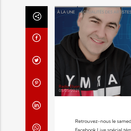
À LA UNE
ACTUALITÉS DES ARTISTE
POINTS FORTS
TÉMOIGNAGE
Radio Elyon
05/05/2021
Retrouvez-nous le samedi 
Facebook Live spécial té