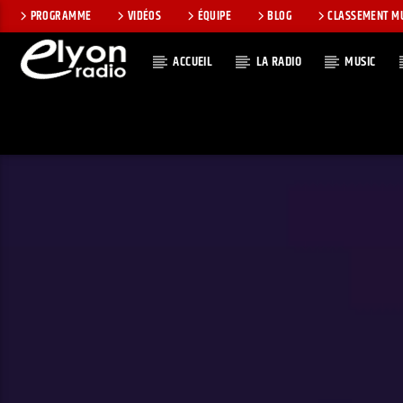
PROGRAMME
VIDÉOS
ÉQUIPE
BLOG
CLASSEMENT M
ACCUEIL
LA RADIO
MUSIC
EN CE MOMEN
RADIO ELYON
TITRE
POSITIVE ET
ARTISTE
ENCOURAGEANTE !