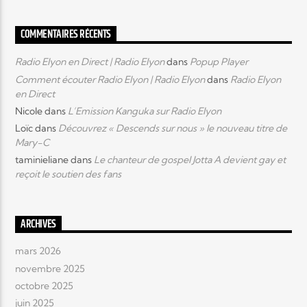
COMMENTAIRES RÉCENTS
Radio Elyon en Direct | Radio Elyon
dans
Popup Player
Comment écouter Radio Elyon | Radio Elyon
dans
Radio Elyon
en Direct
Nicole
dans
L’Emission Kanguka sur Radio Elyon
Loïc
dans
Découvrez « Descends sur nous » le nouveau titre de
Mary-C
taminieliane
dans
Le chanteur de gospel Jotta A devient gay et
reçoit le soutien des fans
ARCHIVES
mars 2026
novembre 2025
octobre 2025
juin 2025