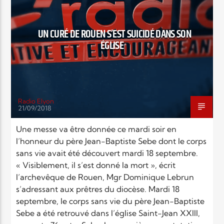
EN CE MOMENT
TITRE
ARTISTE
UN CURÉ DE ROUEN S’EST SUICIDÉ DANS SON
ÉGLISE
Radio Elyon
21/09/2018
Radio Elyon
Une messe va être donnée ce mardi soir en
l’honneur du père Jean-Baptiste Sebe dont le corps
sans vie avait été découvert mardi 18 septembre.
Elyon Rhema
« Visiblement, il s’est donné la mort », écrit
l’archevêque de Rouen, Mgr Dominique Lebrun
s’adressant aux prêtres du diocèse. Mardi 18
septembre, le corps sans vie du père Jean-Baptiste
Elyon Hits
Sebe a été retrouvé dans l’église Saint-Jean XXIII,