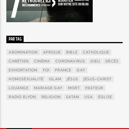
PAR TAG
ABOMINATION
AFRIQUE
BIBLE
CATHOLIQUE
CHRÉTIEN
CINÉMA
CORONAVIRUS
DIEU
DÉCÈS
EXHORTATION
FOI
FRANCE
GAY
HOMOSÉXUALITÉ
ISLAM
JÉSUS
JÉSUS-CHRIST
LOUANGE
MARIAGE GAY
MORT
PASTEUR
RADIO ELYON
RELIGION
SATAN
USA
ÉGLISE