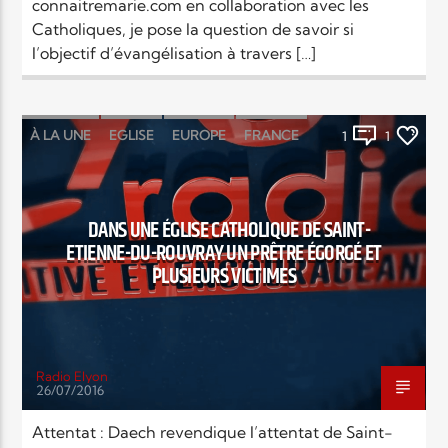
connaitremarie.com en collaboration avec les
Catholiques, je pose la question de savoir si
l’objectif d’évangélisation à travers […]
À LA UNE
EGLISE
EUROPE
FRANCE
1
1
RELIGIONS
DANS UNE ÉGLISE CATHOLIQUE DE SAINT-
ETIENNE-DU-ROUVRAY UN PRÊTRE ÉGORGÉ ET
PLUSIEURS VICTIMES
Radio Elyon
26/07/2016
Attentat : Daech revendique l’attentat de Saint-