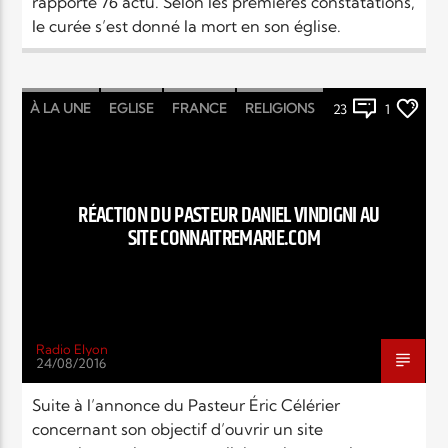
rapporte 76 actu. Selon les premières constatations,
le curée s’est donné la mort en son église.
Elyon Live
À LA UNE
EGLISE
FRANCE
RELIGIONS
23
1
Elyon Kids
RÉACTION DU PASTEUR DANIEL VINDIGNI AU
SITE CONNAITREMARIE.COM
Radio Elyon
24/08/2016
Suite à l’annonce du Pasteur Éric Célérier
concernant son objectif d’ouvrir un site