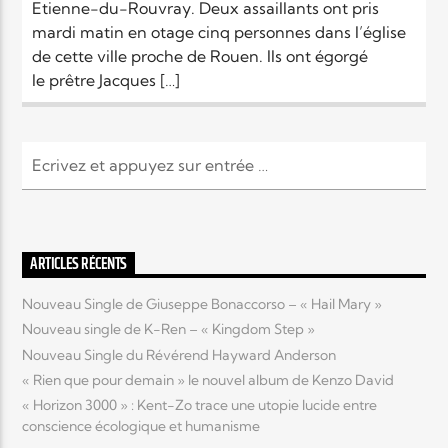
Etienne-du-Rouvray. Deux assaillants ont pris
mardi matin en otage cinq personnes dans l’église
de cette ville proche de Rouen. Ils ont égorgé
le prêtre Jacques […]
ARTICLES RÉCENTS
Nouveau Single de Giuseppe Bonaccorso – « Hail Mary »
Nouveau single de K-Ren – « Kingdom Step »
Nouveau Single du Révérend Hayward Anderson
« Rien que pour demain » le nouvel album de Kenzo David
« Horizon 3000 » : Kent-Zo trace une utopie lucide entre
conscience écologique et humanisme