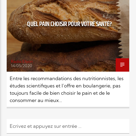
EN CE MOMENT
TITRE
ARTISTE
QUEL PAIN CHOISIR POUR VOTRE SANTÉ?
Radio Elyon
14/05/2020
Radio Elyon
Entre les recommandations des nutritionnistes, les
études scientifiques et l’offre en boulangerie, pas
toujours facile de bien choisir le pain et de le
Elyon Rhema
consommer au mieux…
Elyon Hits