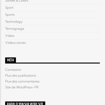
Sorties & Loisirs
Sport
Sports
Technology
Témoignage
Video
Vidéos stories
MÉTA
Connexion
Flux des publications
Flux des commentaires
Site de WordPress-FR
RADIO ELYON SUR VOTRE SITE