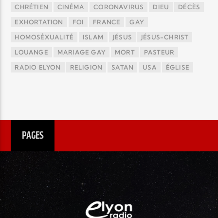
CHRÉTIEN
CINÉMA
CORONAVIRUS
DIEU
DÉCÈS
EXHORTATION
FOI
FRANCE
GAY
HOMOSÉXUALITÉ
ISLAM
JÉSUS
JÉSUS-CHRIST
LOUANGE
MARIAGE GAY
MORT
PASTEUR
RADIO ELYON
RELIGION
SATAN
USA
ÉGLISE
PAGES