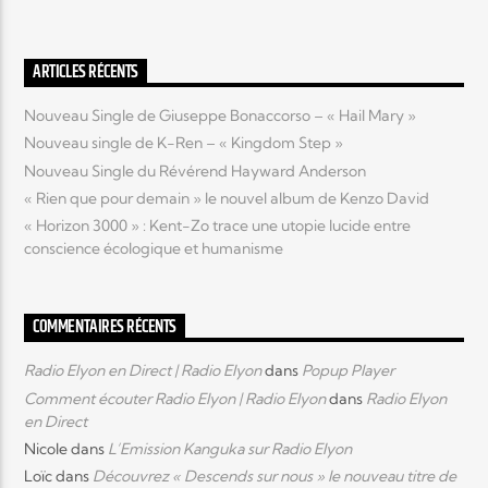
Elyon Live
ARTICLES RÉCENTS
Nouveau Single de Giuseppe Bonaccorso – « Hail Mary »
Nouveau single de K-Ren – « Kingdom Step »
Elyon Kids
Nouveau Single du Révérend Hayward Anderson
« Rien que pour demain » le nouvel album de Kenzo David
« Horizon 3000 » : Kent-Zo trace une utopie lucide entre
conscience écologique et humanisme
COMMENTAIRES RÉCENTS
Radio Elyon en Direct | Radio Elyon
dans
Popup Player
Comment écouter Radio Elyon | Radio Elyon
dans
Radio Elyon
en Direct
Nicole
dans
L’Emission Kanguka sur Radio Elyon
Loïc
dans
Découvrez « Descends sur nous » le nouveau titre de