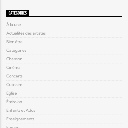
CATÉGORIES
À la une
Actualités des artistes
Bien être
Catégories
Chanson
Cinéma
Concerts
Culinaire
Eglise
Émission
Enfants et Ados
Enseignements
Europe