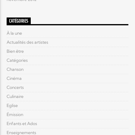
CATÉGORIES
À la une
Actualités des artistes
Bien être
Catégories
Chanson
Cinéma
Concerts
Culinaire
Eglise
Émission
Enfants et Ados
Enseignements