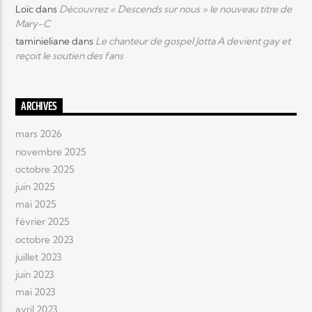
Loïc
dans
Découvrez « Descends sur nous » le nouveau titre de
Mary-C
taminieliane
dans
Le chanteur de gospel Jotta A devient gay et
reçoit le soutien des fans
ARCHIVES
mars 2026
novembre 2025
octobre 2025
juin 2025
mai 2025
février 2025
octobre 2023
juillet 2023
juin 2023
mai 2023
avril 2023