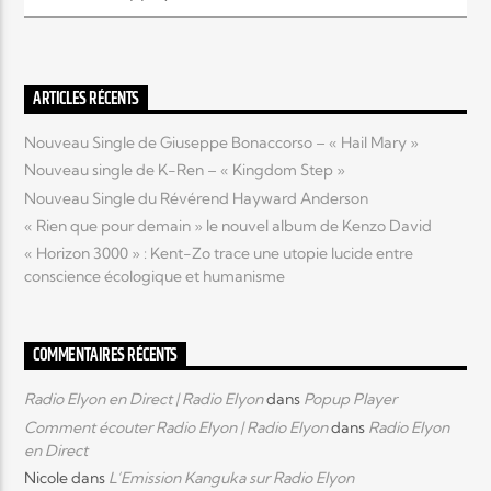
Elyon Live
ARTICLES RÉCENTS
Nouveau Single de Giuseppe Bonaccorso – « Hail Mary »
Elyon Kids
Nouveau single de K-Ren – « Kingdom Step »
Nouveau Single du Révérend Hayward Anderson
« Rien que pour demain » le nouvel album de Kenzo David
« Horizon 3000 » : Kent-Zo trace une utopie lucide entre
conscience écologique et humanisme
COMMENTAIRES RÉCENTS
Radio Elyon en Direct | Radio Elyon
dans
Popup Player
Comment écouter Radio Elyon | Radio Elyon
dans
Radio Elyon
en Direct
Nicole
dans
L’Emission Kanguka sur Radio Elyon