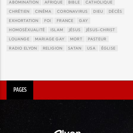
ABOMINATION
AFRIQUE
BIBLE
CATHOLIQUE
CHRÉTIEN
CINÉMA
CORONAVIRUS
DIEU
DÉCÈS
EXHORTATION
FOI
FRANCE
GAY
HOMOSÉXUALITÉ
ISLAM
JÉSUS
JÉSUS-CHRIST
LOUANGE
MARIAGE GAY
MORT
PASTEUR
RADIO ELYON
RELIGION
SATAN
USA
ÉGLISE
PAGES