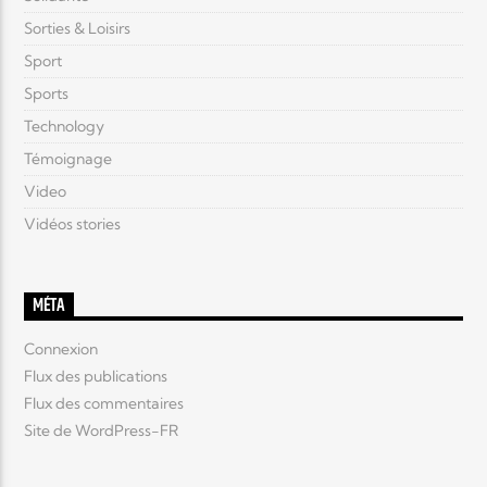
Sorties & Loisirs
Sport
Sports
Technology
Témoignage
Video
Vidéos stories
MÉTA
Connexion
Flux des publications
Flux des commentaires
Site de WordPress-FR