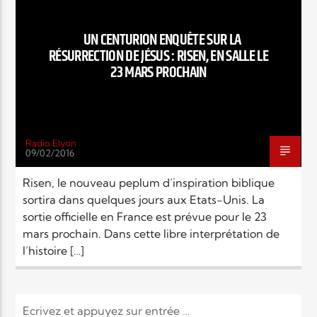
EN CE MOMENT
TITRE
UN CENTURION ENQUÊTE SUR LA
ARTISTE
RÉSURRECTION DE JÉSUS : RISEN, EN SALLE LE
23 MARS PROCHAIN
Radio Elyon
09/02/2016
Radio Elyon
Risen, le nouveau peplum d’inspiration biblique
sortira dans quelques jours aux Etats-Unis. La
sortie officielle en France est prévue pour le 23
Elyon Rhema
mars prochain. Dans cette libre interprétation de
l’histoire […]
Elyon Hits