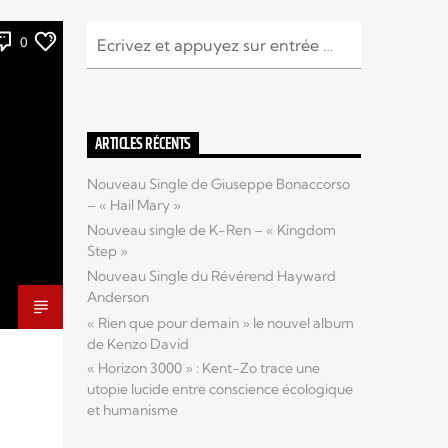
0
ARTICLES RÉCENTS
Nouveau Single de Giuseppe Bonaccorso
– « Hail Mary »
Nouveau single de K-Ren – « Kingdom
Step »
Nouveau Single du Révérend Hayward
Anderson
« Rien que pour demain » le nouvel album
de Kenzo David
« Horizon 3000 » : Kent-Zo trace une
utopie lucide entre conscience écologique
et humanisme