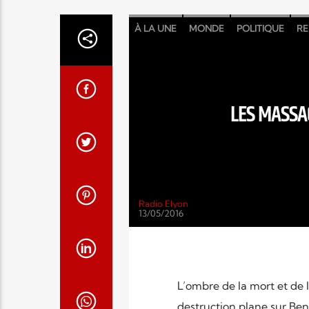
À LA UNE
MONDE
POLITIQUE
RE
LES MASSA
Radio Elyon
13/05/2016
L’ombre de la mort et de l
destruction plane sur Be