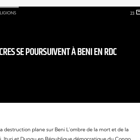
LIGIONS
23
CRES SE POURSUIVENT À BENI EN RDC
a destruction plane sur Beni L’ombre de la mort et de la
ni, Ituri et Dungu en République démocratique du Congo