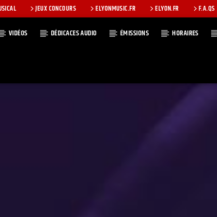
USICAL
JEUX CONCOURS
ELYONMUSIC.FR
ELYON.FR
F.A.QS
VIDÉOS
DÉDICACES AUDIO
ÉMISSIONS
HORAIRES
T