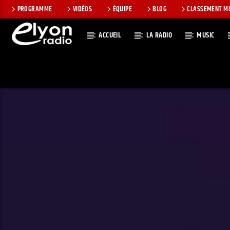
PROGRAMME
VIDÉOS
ÉQUIPE
BLOG
CLASSEMENT M
ACCUEIL
LA RADIO
MUSIC
EN CE MOMEN
RADIO ELYON
TITRE
POSITIVE ET
ARTISTE
ENCOURAGEANTE !