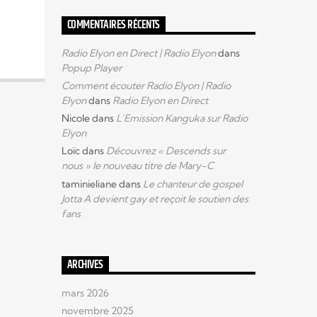
COMMENTAIRES RÉCENTS
Radio Elyon en Direct | Radio Elyon
dans
Popup Player
Comment écouter Radio Elyon | Radio
Elyon
dans
Radio Elyon en Direct
Nicole
dans
L’Emission Kanguka sur Radio
Elyon
Loïc
dans
Découvrez « Descends sur
nous » le nouveau titre de Mary-C
taminieliane
dans
Le chanteur de gospel
Jotta A devient gay et reçoit le soutien des
fans
ARCHIVES
mars 2026
novembre 2025