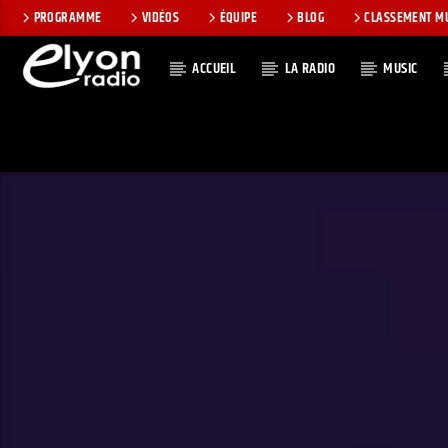
PROGRAMME
VIDÉOS
ÉQUIPE
BLOG
CLASSEMENT M
ACCUEIL
LA RADIO
MUSIC
EN CE MOMEN
RADIO ELYON
TITRE
POSITIVE ET
ARTISTE
ENCOURAGEANTE !