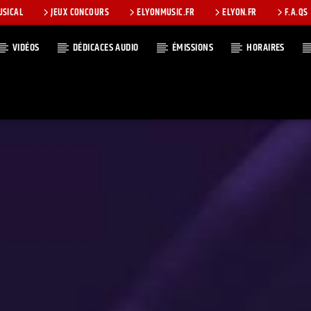
USICAL
JEUX CONCOURS
ELYONMUSIC.FR
ELYON.FR
F.A.QS
VIDÉOS
DÉDICACES AUDIO
ÉMISSIONS
HORAIRES
T