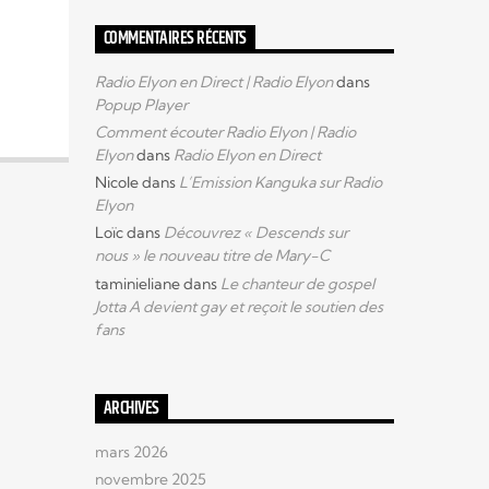
COMMENTAIRES RÉCENTS
Radio Elyon en Direct | Radio Elyon
dans
Popup Player
Comment écouter Radio Elyon | Radio
Elyon
dans
Radio Elyon en Direct
Nicole
dans
L’Emission Kanguka sur Radio
Elyon
Loïc
dans
Découvrez « Descends sur
nous » le nouveau titre de Mary-C
taminieliane
dans
Le chanteur de gospel
Jotta A devient gay et reçoit le soutien des
fans
ARCHIVES
mars 2026
novembre 2025