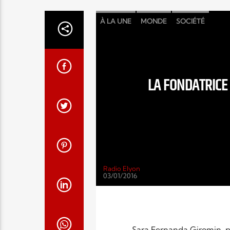
À LA UNE
MONDE
SOCIÉTÉ
LA FONDATRICE
Radio Elyon
03/01/2016
Sara Fernanda Giromin, p