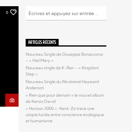
0
ARTICLES RÉCENTS
Nouveau Single de Giuseppe Bonaccorso
– « Hail Mary »
Nouveau single de K-Ren – « Kingdom
Step »
Nouveau Single du Révérend Hayward
Anderson
« Rien que pour demain » le nouvel album
de Kenzo David
« Horizon 3000 » : Kent-Zo trace une
utopie lucide entre conscience écologique
et humanisme