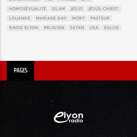
HOMOSÉXUALITÉ
ISLAM
JÉSUS
JÉSUS-CHRIST
LOUANGE
MARIAGE GAY
MORT
PASTEUR
RADIO ELYON
RELIGION
SATAN
USA
ÉGLISE
PAGES