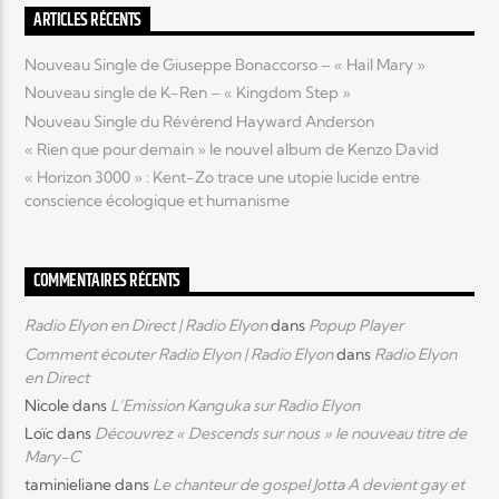
ARTICLES RÉCENTS
Elyon Live
Nouveau Single de Giuseppe Bonaccorso – « Hail Mary »
Nouveau single de K-Ren – « Kingdom Step »
Nouveau Single du Révérend Hayward Anderson
« Rien que pour demain » le nouvel album de Kenzo David
Elyon Kids
« Horizon 3000 » : Kent-Zo trace une utopie lucide entre
conscience écologique et humanisme
COMMENTAIRES RÉCENTS
Radio Elyon en Direct | Radio Elyon
dans
Popup Player
Comment écouter Radio Elyon | Radio Elyon
dans
Radio Elyon
en Direct
Nicole
dans
L’Emission Kanguka sur Radio Elyon
Loïc
dans
Découvrez « Descends sur nous » le nouveau titre de
Mary-C
taminieliane
dans
Le chanteur de gospel Jotta A devient gay et