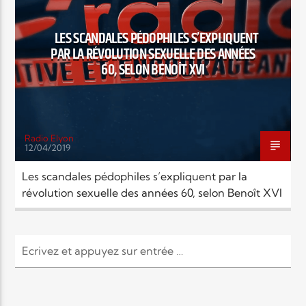
EN CE MOMENT
TITRE
LES SCANDALES PÉDOPHILES S’EXPLIQUENT
ARTISTE
PAR LA RÉVOLUTION SEXUELLE DES ANNÉES
60, SELON BENOÎT XVI
Radio Elyon
12/04/2019
Radio Elyon
Les scandales pédophiles s’expliquent par la
révolution sexuelle des années 60, selon Benoît XVI
Elyon Rhema
Elyon Hits