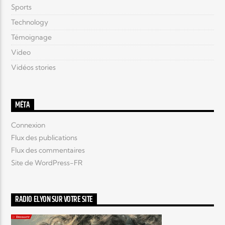
Sports
Technology
Témoignage
Video
Vidéos stories
MÉTA
Connexion
Flux des publications
Flux des commentaires
Site de WordPress-FR
RADIO ELYON SUR VOTRE SITE