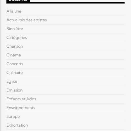
À la une
Actualités des artistes
Bien être
Catégories
Chanson
Cinéma
Concerts
Culinaire
Eglise
Émission
Enfants et Ados
Enseignements
Europe
Exhortation