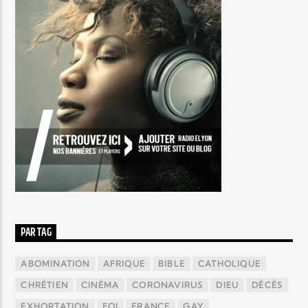
PAR TAG
ABOMINATION
AFRIQUE
BIBLE
CATHOLIQUE
CHRÉTIEN
CINÉMA
CORONAVIRUS
DIEU
DÉCÈS
EXHORTATION
FOI
FRANCE
GAY